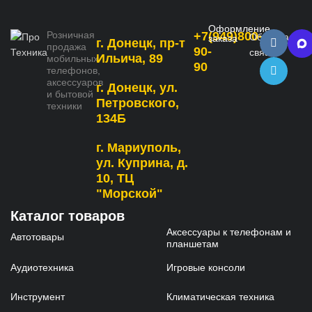
Оформление
Розничная
+7(949)800-
Обратная
заказа
г. Донецк, пр-т
продажа
90-
связь
Ильича, 89
мобильных
90
телефонов,
аксессуаров
г. Донецк, ул.
и бытовой
Петровского,
техники
134Б
г. Мариуполь,
ул. Куприна, д.
10, ТЦ
"Морской"
Каталог товаров
Аксессуары к телефонам и
Автотовары
планшетам
Аудиотехника
Игровые консоли
Инструмент
Климатическая техника