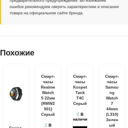
предварительного предупреждения. Во избежание
ошибок рекомендуем сверять характеристики и описание
товара на официальном сайте бренда.
Похожие
Смарт-
Смарт-
Смарт-
часы
часы
часы
Realme
Kospet
Samsu
Watch
Tank
ng
5 22мм
T4C
Watch
(RMW2
Серый
7
501)
44mm
Серый
В
(L310)
наличии
Зелен
В
ый
Смарт-