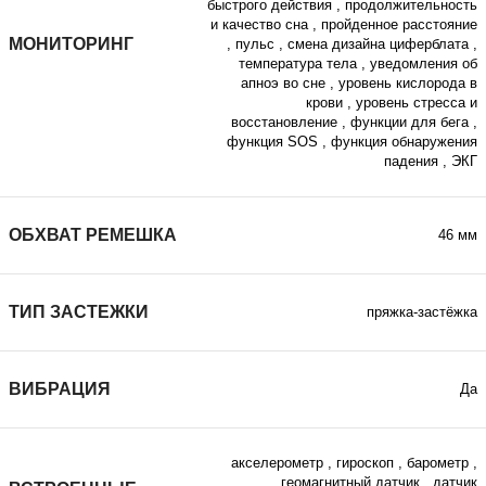
быстрого действия
,
продолжительность
и качество сна
,
пройденное расстояние
МОНИТОРИНГ
,
пульс
,
смена дизайна циферблата
,
температура тела
,
уведомления об
апноэ во сне
,
уровень кислорода в
крови
,
уровень стресса и
восстановление
,
функции для бега
,
функция SOS
,
функция обнаружения
падения
,
ЭКГ
ОБХВАТ РЕМЕШКА
46 мм
ТИП ЗАСТЕЖКИ
пряжка-застёжка
ВИБРАЦИЯ
Да
акселерометр
,
гироскоп
,
барометр
,
геомагнитный датчик
,
датчик