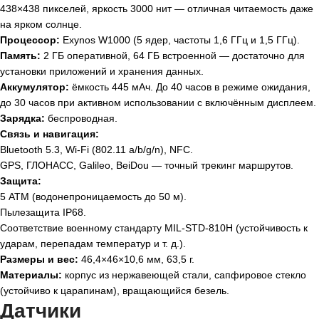
438×438 пикселей, яркость 3000 нит — отличная читаемость даже
на ярком солнце.
Процессор:
Exynos W1000 (5 ядер, частоты 1,6 ГГц и 1,5 ГГц).
Память:
2 ГБ оперативной, 64 ГБ встроенной — достаточно для
установки приложений и хранения данных.
Аккумулятор:
ёмкость 445 мАч. До 40 часов в режиме ожидания,
до 30 часов при активном использовании с включённым дисплеем.
Зарядка:
беспроводная.
Связь и навигация:
Bluetooth 5.3, Wi‑Fi (802.11 a/b/g/n), NFC.
GPS, ГЛОНАСС, Galileo, BeiDou — точный трекинг маршрутов.
Защита:
5 ATM (водонепроницаемость до 50 м).
Пылезащита IP68.
Соответствие военному стандарту MIL‑STD‑810H (устойчивость к
ударам, перепадам температур и т. д.).
Размеры и вес:
46,4×46×10,6 мм, 63,5 г.
Материалы:
корпус из нержавеющей стали, сапфировое стекло
(устойчиво к царапинам), вращающийся безель.
Датчики