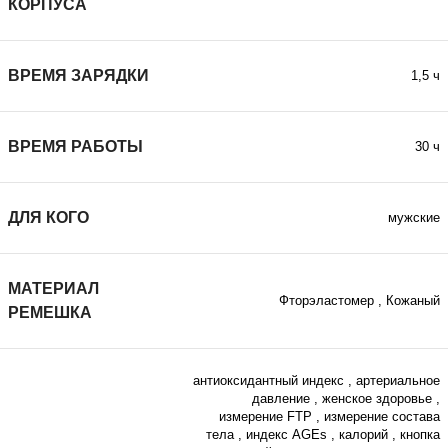
КОРПУСА
ВРЕМЯ ЗАРЯДКИ
1,5 ч
ВРЕМЯ РАБОТЫ
30 ч
ДЛЯ КОГО
мужские
МАТЕРИАЛ
Фторэластомер
,
Кожаный
РЕМЕШКА
антиоксидантный индекс
,
артериальное
давление
,
женское здоровье
,
измерение FTP
,
измерение состава
тела
,
индекс AGEs
,
калорий
,
кнопка