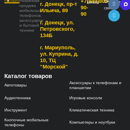
Розничная
+7(949)800-
Обратная
заказа
г. Донецк, пр-т
продажа
90-
связь
Ильича, 89
мобильных
90
телефонов,
аксессуаров
г. Донецк, ул.
и бытовой
Петровского,
техники
134Б
г. Мариуполь,
ул. Куприна, д.
10, ТЦ
"Морской"
Каталог товаров
Аксессуары к телефонам и
Автотовары
планшетам
Аудиотехника
Игровые консоли
Инструмент
Климатическая техника
Кнопочные мобильные
Компьютеры и ноутбуки
телефоны