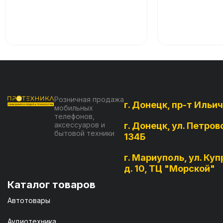
Розничная продажа
г. Донецк, пр-т Ильич
мобильных
телефонов,
аксессуаров и
г. Донецк, ул. Петров
бытовой техники
134Б
г. Мариуполь, ул. Куп
д. 10, ТЦ "Морской"
Каталог товаров
Автотовары
Аудиотехника