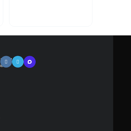
В КОРЗИ
атная
зь
м