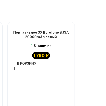
Портативное ЗУ Borofone BJ3A
20000mAh белый
В наличии
1 790
₽
В КОРЗИНУ
Портати
BJ55A 2