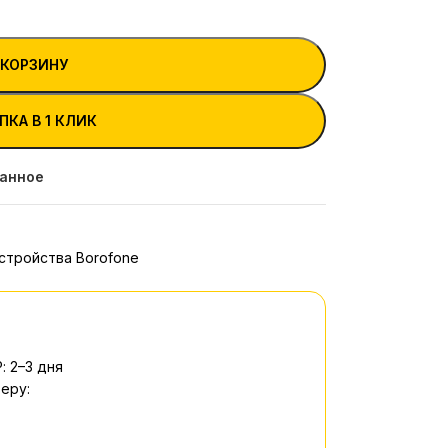
 КОРЗИНУ
ПКА В 1 КЛИК
ранное
стройства Borofone
: 2–3 дня
еру: