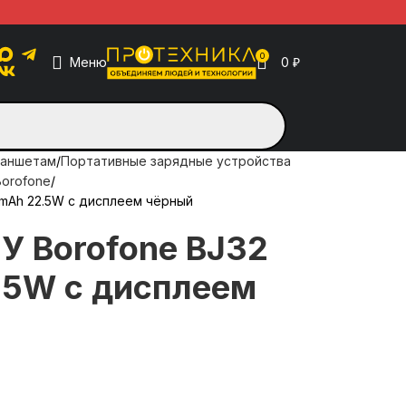
0
Меню
0
₽
ланшетам
Портативные зарядные устройства
orofone
mAh 22.5W с дисплеем чёрный
У Borofone BJ32
5W с дисплеем