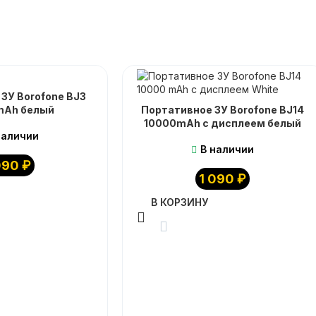
ЗУ Borofone BJ3
mAh белый
Портативное ЗУ Borofone BJ14
10000mAh с дисплеем белый
наличии
В наличии
090
₽
1 090
₽
В КОРЗИНУ