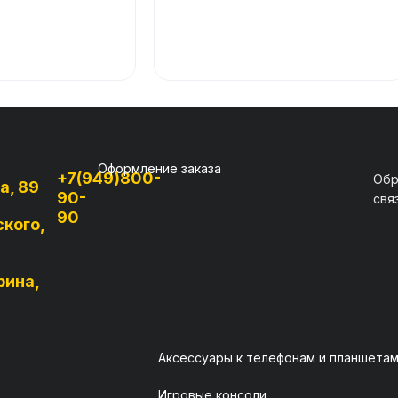
Оформление заказа
+7(949)800-
Обр
а, 89
90-
свя
90
ского,
рина,
Аксессуары к телефонам и планшета
Игровые консоли