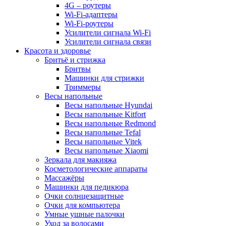
4G – роутеры
Wi-Fi-адаптеры
Wi-Fi-роутеры
Усилители сигнала Wi-Fi
Усилители сигнала связи
Красота и здоровье
Бритьё и стрижка
Бритвы
Машинки для стрижки
Триммеры
Весы напольные
Весы напольные Hyundai
Весы напольные Kitfort
Весы напольные Redmond
Весы напольные Tefal
Весы напольные Vitek
Весы напольные Xiaomi
Зеркала для макияжа
Косметологические аппараты
Массажёры
Машинки для педикюра
Очки cолнцезащитные
Очки для компьютера
Умные ушные палочки
Уход за волосами