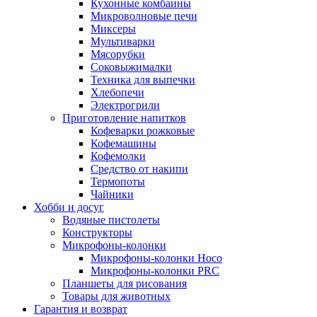
Кухонные комбаины
Микроволновые печи
Миксеры
Мультиварки
Мясорубки
Соковыжималки
Техника для выпечки
Хлебопечи
Электрогрили
Приготовление напитков
Кофеварки рожковые
Кофемашины
Кофемолки
Средство от накипи
Термопоты
Чайники
Хобби и досуг
Водяные пистолеты
Конструкторы
Микрофоны-колонки
Микрофоны-колонки Hoco
Микрофоны-колонки PRC
Планшеты для рисования
Товары для животных
Гарантия и возврат