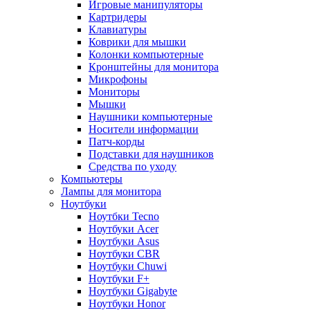
Игровые манипуляторы
Картридеры
Клавиатуры
Коврики для мышки
Колонки компьютерные
Кронштейны для монитора
Микрофоны
Мониторы
Мышки
Наушники компьютерные
Носители информации
Патч-корды
Подставки для наушников
Средства по уходу
Компьютеры
Лампы для монитора
Ноутбуки
Ноутбки Tecno
Ноутбуки Acer
Ноутбуки Asus
Ноутбуки CBR
Ноутбуки Chuwi
Ноутбуки F+
Ноутбуки Gigabyte
Ноутбуки Honor