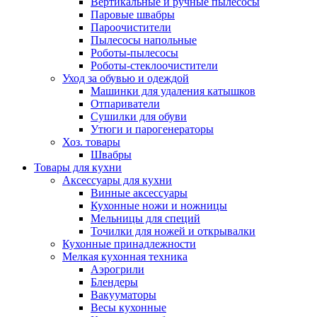
Вертикальные и ручные пылесосы
Паровые швабры
Пароочистители
Пылесосы напольные
Роботы-пылесосы
Роботы-стеклоочистители
Уход за обувью и одеждой
Машинки для удаления катышков
Отпариватели
Сушилки для обуви
Утюги и парогенераторы
Хоз. товары
Швабры
Товары для кухни
Аксессуары для кухни
Винные аксессуары
Кухонные ножи и ножницы
Мельницы для специй
Точилки для ножей и открывалки
Кухонные принадлежности
Мелкая кухонная техника
Аэрогрили
Блендеры
Вакууматоры
Весы кухонные