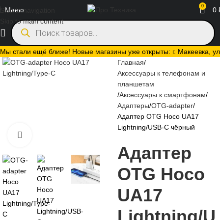
0
Меню
0
Skip to navigation
Skip to main content
Мы стали ещё ближе! Новые магазины уже открыты: г. Макеевка, ул.
Главная
Аксессуары к телефонам и
планшетам
Аксессуары к смартфонам
Адаптеры
OTG-adapter
Адаптер OTG Hoco UA17
Lightning/USB-C чёрный
Нажмите, чтобы увеличить
Адаптер
OTG Hoco
UA17
Lightning/U