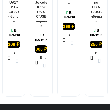
UA17
Jokade
ng
й
USB-
JC026
USB-
C/USB
USB-
C/USB
В
чёрны
C/USB
чёрны
наличии
й
чёрны
й
й
350
₽
В
В
наличии
наличии
В КОРЗИНУ
В
наличии
300
₽
350
₽
300
₽
В КОРЗИНУ
В КОРЗИНУ
В КОРЗИНУ