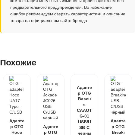
комплектация могут быть изменены производителем без
предварительного предупреждения. Во избежание
ошибок рекомендуем сверять характеристики и описание
товара на официальном сайте бренда.
Похожие
Адапте
р OTG
Baseu
s
CAAOT
G-01
Адапте
Адапте
USB/U
р OTG
Адапте
р OTG
SB-C
Hoco
р OTG
Breaki
чёрны