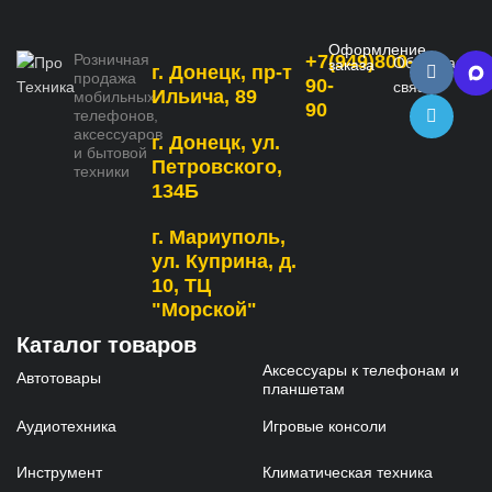
Оформление
Розничная
+7(949)800-
Обратная
заказа
г. Донецк, пр-т
продажа
90-
связь
Ильича, 89
мобильных
90
телефонов,
аксессуаров
г. Донецк, ул.
и бытовой
Петровского,
техники
134Б
г. Мариуполь,
ул. Куприна, д.
10, ТЦ
"Морской"
Каталог товаров
Аксессуары к телефонам и
Автотовары
планшетам
Аудиотехника
Игровые консоли
Инструмент
Климатическая техника