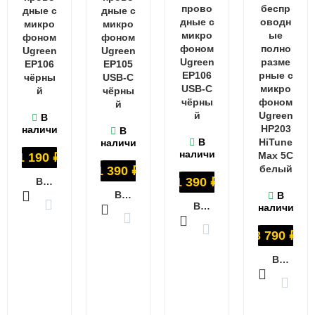
прово
беспр
дные с
дные с
дные с
оводн
микро
микро
микро
ые
фоном
фоном
фоном
полно
Ugreen
Ugreen
Ugreen
разме
EP106
EP105
EP106
рные с
чёрны
USB-C
USB-C
микро
й
чёрны
чёрны
фоном
й
й
Ugreen
В
HP203
наличии
В
В
HiTune
наличии
наличии
Max 5C
1 190
₽
белый
1 390
₽
1 390
₽
В КОРЗИНУ
В КОРЗИНУ
В
В КОРЗИНУ
наличии
3 790
₽
В КОРЗИНУ