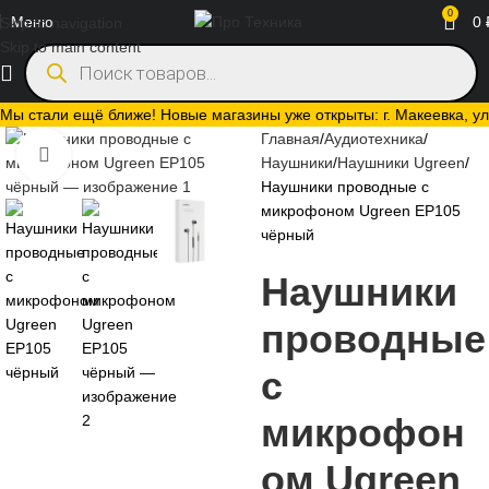
0
Меню
0
Skip to navigation
Skip to main content
Мы стали ещё ближе! Новые магазины уже открыты: г. Макеевка, ул.
Главная
Аудиотехника
Нажмите, чтобы увеличить
Наушники
Наушники Ugreen
Наушники проводные с
микрофоном Ugreen EP105
чёрный
Наушники
проводные
с
микрофон
ом Ugreen