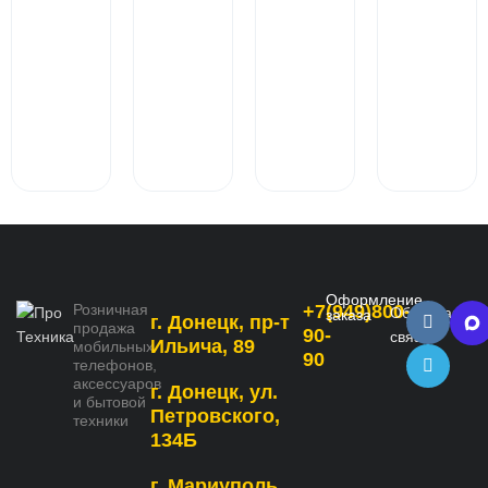
Оформление
Розничная
+7(949)800-
Обратная
заказа
г. Донецк, пр-т
продажа
90-
связь
Ильича, 89
мобильных
90
телефонов,
аксессуаров
г. Донецк, ул.
и бытовой
Петровского,
техники
134Б
г. Мариуполь,