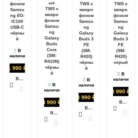
ые
фоном
TWS с
TWS с
TWS с
Samsu
микро
микро
микро
ng EO-
фоном
фоном
фоном
IC100
Samsu
Samsu
Samsu
USB-C
ng
ng
ng
чёрны
Galaxy
Galaxy
Galaxy
й
Buds 3
Buds 3
Buds
FE
FE
Core
В
(SM-
(SM-
(SM-
наличии
R420)
R420)
R410N)
чёрны
серый
чёрны
1 990
₽
й
й
В
В КОРЗИНУ
наличии
В
В
наличии
наличии
8 990
₽
8 990
₽
4 990
₽
В КОРЗИНУ
В КОРЗИНУ
В КОРЗИНУ