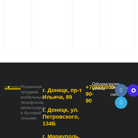
Оформление
Розничная
+7(949)800-
Обратная
заказа
г. Донецк, пр-т
продажа
90-
связь
Ильича, 89
мобильных
90
телефонов,
аксессуаров
г. Донецк, ул.
и бытовой
Петровского,
техники
134Б
г. Мариуполь,