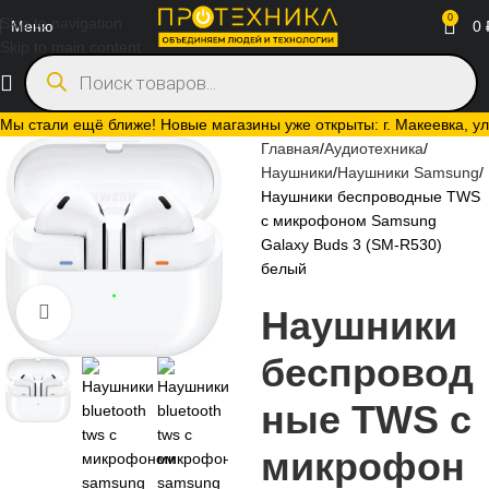
0
Skip to navigation
Меню
0
Skip to main content
Мы стали ещё ближе! Новые магазины уже открыты: г. Макеевка, ул.
Главная
Аудиотехника
Наушники
Наушники Samsung
Наушники беспроводные TWS
с микрофоном Samsung
Galaxy Buds 3 (SM-R530)
белый
Наушники
Нажмите, чтобы увеличить
беспровод
ные TWS с
микрофон