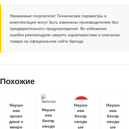
Уважаемые покупатели! Технические параметры и
комплектация могут быть изменены производителем без
предварительного предупреждения. Во избежание
ошибок рекомендуем сверять характеристики и описание
товара на официальном сайте бренда.
Похожие
ХИТ
Наушн
Наушн
Наушн
Наушн
ики
ики
ики
ики
прово
беспр
беспр
беспр
дные с
оводн
оводн
оводн
микро
ые
ые