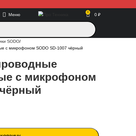
0
Меню
0
₽
ики SODO
ые с микрофоном SODO SD-1007 чёрный
проводные
ые с микрофоном
 чёрный