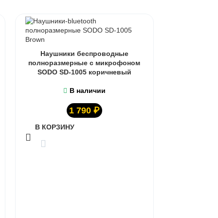
Наушники беспроводные
полноразмерные с микрофоном
SODO SD-1005 коричневый
В наличии
1 790
₽
Наушни
В КОРЗИНУ
полноразм
SODO SD
В КОРЗИ