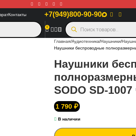
+7(949)800-90-90
врат
Контакты
0
Главная
Аудиотехника
Наушники
Наушн
Наушники беспроводные полноразмерн
Наушники бес
полноразмерн
SODO SD-1007
1 790
₽
В наличии