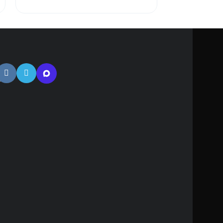
тная
ь