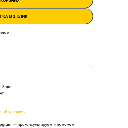
 КОРЗИНУ
ПКА В 1 КЛИК
нное
2–3 дня
у:
 об условиях
elegram — проконсультируем и поможем