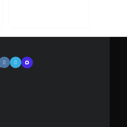
атная
ь