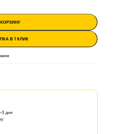
 КОРЗИНУ
ПКА В 1 КЛИК
нное
–3 дня
у: