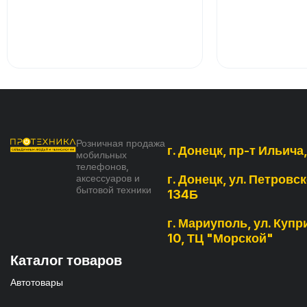
Розничная продажа
г. Донецк, пр-т Ильича
мобильных
телефонов,
аксессуаров и
г. Донецк, ул. Петровск
бытовой техники
134Б
г. Мариуполь, ул. Купри
10, ТЦ "Морской"
Каталог товаров
Автотовары