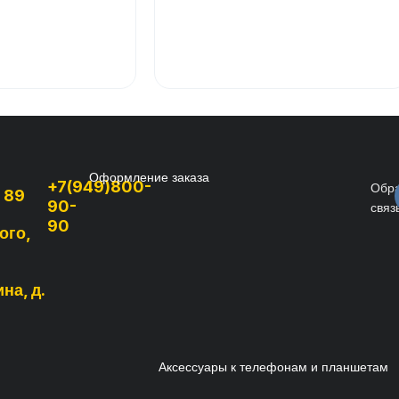
Оформление заказа
+7(949)800-
Обр
, 89
90-
связ
90
ого,
на, д.
Аксессуары к телефонам и планшетам