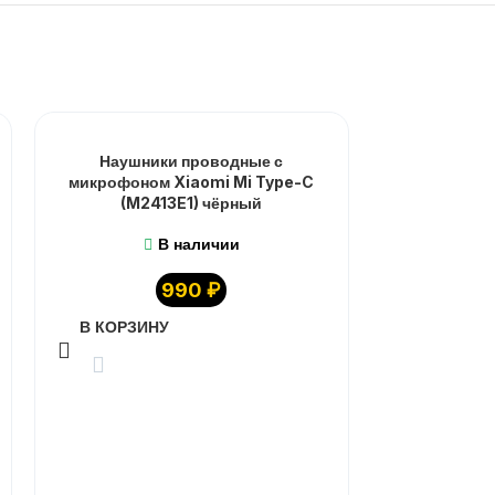
Наушники проводные с
Наушники 
микрофоном Xiaomi Mi Type-C
микрофоном
(M2413E1) чёрный
6
В наличии
990
₽
В КОРЗИНУ
В КОРЗИ