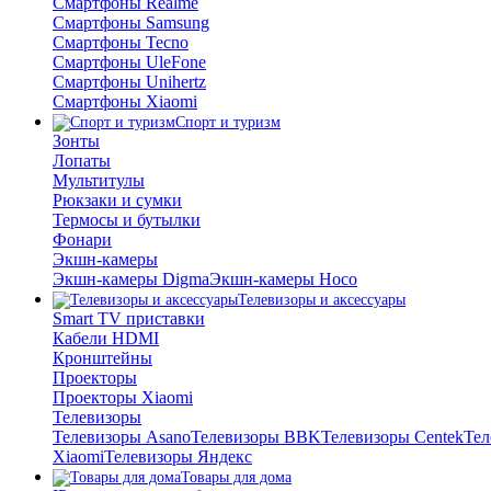
Смартфоны Realme
Смартфоны Samsung
Смартфоны Tecno
Смартфоны UleFone
Смартфоны Unihertz
Смартфоны Xiaomi
Спорт и туризм
Зонты
Лопаты
Мультитулы
Рюкзаки и сумки
Термосы и бутылки
Фонари
Экшн-камеры
Экшн-камеры Digma
Экшн-камеры Hoco
Телевизоры и аксессуары
Smart TV приставки
Кабели HDMI
Кронштейны
Проекторы
Проекторы Xiaomi
Телевизоры
Телевизоры Asano
Телевизоры BBK
Телевизоры Centek
Тел
Xiaomi
Телевизоры Яндекс
Товары для дома