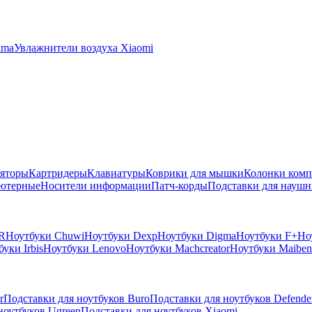
ima
Увлажнители воздуха Xiaomi
яторы
Картридеры
Клавиатуры
Коврики для мышки
Колонки ком
ютерные
Носители информации
Патч-корды
Подставки для наушн
R
Ноутбуки Chuwi
Ноутбуки Dexp
Ноутбуки Digma
Ноутбуки F+
Но
уки Irbis
Ноутбуки Lenovo
Ноутбуки Machcreator
Ноутбуки Maiben
r
Подставки для ноутбуков Buro
Подставки для ноутбуков Defende
ноутбуков Ugreen
Подставки для ноутбуков Xiaomi