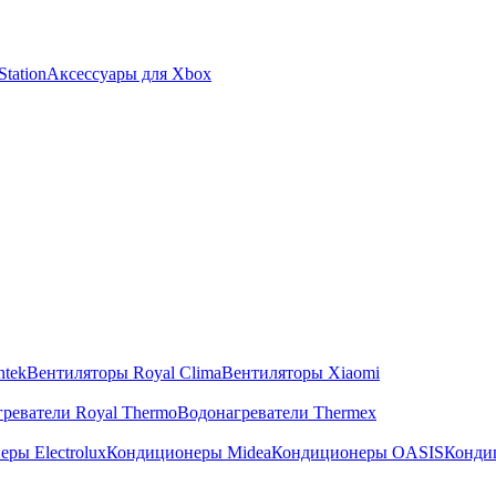
tation
Аксессуары для Xbox
ntek
Вентиляторы Royal Clima
Вентиляторы Xiaomi
реватели Royal Thermo
Водонагреватели Thermex
ры Electrolux
Кондиционеры Midea
Кондиционеры OASIS
Конди