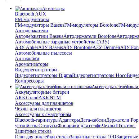
Автотовары
Bluetooth AUX
FM-модуляторы
FM-модуляторы Baseus
FM-модуляторы Borofone
FM-модул
Автодержатели
Автодержатели Baseus
Автодержатели Borofone
Автодержа
Автомобильные зарядные устройства (АЗУ)
АЗУ Anker
АЗУ Baseus
АЗУ Borofone
АЗУ Denmen
АЗУ Fon
Автомобильные пылесосы
Автомойки
Ароматизаторы
Видеорегистраторы
Видеорегистраторы Digma
Видеорегистраторы Hoco
Видео
Компрессоры
Аксессуары к телефонам
Аккумуляторные батареи
АКБ Grand
АКБ NTM
Аксессуары для планшетов
Чехлы для планшетов
Аксессуары к смартфонам
Bluetooth-гарнитуры
Адаптеры
Дата-кабели
Держатели Pop 
устройства
Стилусы
Фонарики для селфи
Чехлы
Штативы
Защитные стекла
Гели для поклейки стекла
Защитные стекла 10D
Защитные 