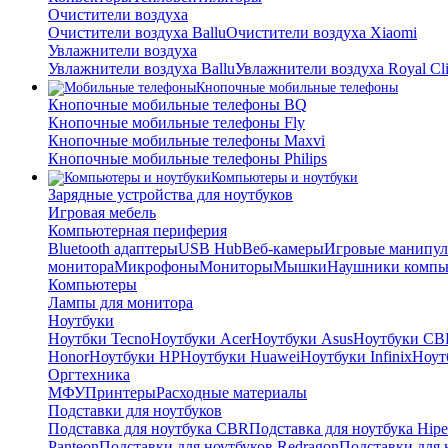
Очистители воздуха
Очистители воздуха Ballu
Очистители воздуха Xiaomi
Увлажнители воздуха
Увлажнители воздуха Ballu
Увлажнители воздуха Royal Cl
Кнопочные мобильные телефоны
Кнопочные мобильные телефоны BQ
Кнопочные мобильные телефоны Fly
Кнопочные мобильные телефоны Maxvi
Кнопочные мобильные телефоны Philips
Компьютеры и ноутбуки
Зарядные устройства для ноутбуков
Игровая мебель
Компьютерная периферия
Bluetooth адаптеры
USB Hub
Веб-камеры
Игровые манипул
монитора
Микрофоны
Мониторы
Мышки
Наушники компь
Компьютеры
Лампы для монитора
Ноутбуки
Ноутбки Tecno
Ноутбуки Acer
Ноутбуки Asus
Ноутбуки CB
Honor
Ноутбуки HP
Ноутбуки Huawei
Ноутбуки Infinix
Ноутб
Оргтехника
МФУ
Принтеры
Расходные материалы
Подставки для ноутбуков
Подставка для ноутбука CBR
Подставка для ноутбука Hipe
Panteon
Подставки для ноутбуков Redragon
Подставки для 