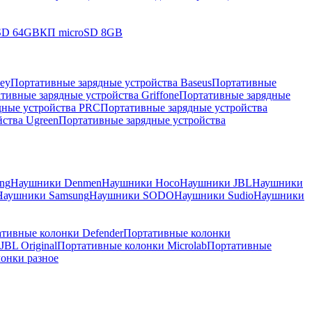
SD 64GB
КП microSD 8GB
ey
Портативные зарядные устройства Baseus
Портативные
тивные зарядные устройства Griffone
Портативные зарядные
дные устройства PRC
Портативные зарядные устройства
ства Ugreen
Портативные зарядные устройства
ng
Наушники Denmen
Наушники Hoco
Наушники JBL
Наушники
Наушники Samsung
Наушники SODO
Наушники Sudio
Наушники
тивные колонки Defender
Портативные колонки
BL Original
Портативные колонки Microlab
Портативные
онки разное