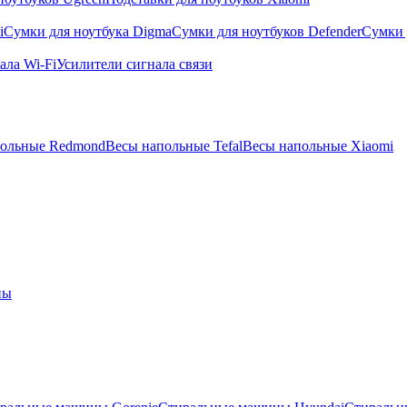
i
Сумки для ноутбука Digma
Сумки для ноутбуков Defender
Сумки 
ала Wi-Fi
Усилители сигнала связи
польные Redmond
Весы напольные Tefal
Весы напольные Xiaomi
ны