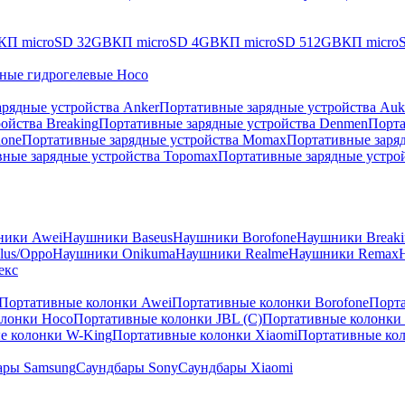
КП microSD 32GB
КП microSD 4GB
КП microSD 512GB
КП micro
ные гидрогелевые Hoco
рядные устройства Anker
Портативные зарядные устройства Auk
ойства Breaking
Портативные зарядные устройства Denmen
Порта
hone
Портативные зарядные устройства Momax
Портативные заря
ные зарядные устройства Topomax
Портативные зарядные устрой
ники Awei
Наушники Baseus
Наушники Borofone
Наушники Breaki
lus/Oppo
Наушники Onikuma
Наушники Realme
Наушники Remax
екс
Портативные колонки Awei
Портативные колонки Borofone
Порта
олонки Hoco
Портативные колонки JBL (C)
Портативные колонки J
е колонки W-King
Портативные колонки Xiaomi
Портативные кол
ары Samsung
Саундбары Sony
Саундбары Xiaomi