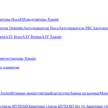
яторы Hoco
FM-модуляторы Xiaomi
тели Defender
Автодержатели Hoco
Автодержатели PRC
Автодер
eng
АЗУ Hoco
АЗУ Remax
АЗУ Xiaomi
регистраторы Xiaomi
 и планшетам
Socket
Игровые манипуляторы
Картхолдер
Лампы кольцевые
Мон
стекла 4D/5D/6D
Защитные стекла 4D/5D/6D без уп.
Защитные сте