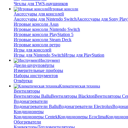
Чехлы для TWS-наушников
Игровые консоли
Аксессуары для консолей
Аксессуары для Nintendo Switch
Аксессуары для Sony PlayS
Игровые консоли Asus
Игровые консоли Nintendo Switch
Игровые консоли PlayStation 5
Игровые консоли Steam Deck
Игровые консоли ретро
Игры для консолей
Игры для Nintendo Switch
Игры для PlayStation
Инструмент
Дрели-шуруповёрты
Измерительные приборы
Наборы инструментов
Отвёртки
Климатическая техника
Вентиляторы
Вентиляторы Ballu
Вентиляторы Blackton
Вентиляторы Ce
Водонагреватели
Водонагреватели Ballu
Водонагреватели Electrolux
Водонаг
Кондиционеры
Кондиционеры Centek
Кондиционеры Ecoclima
Кондиционе
Обогреватели
Конвекторы
Тепловентиляторы