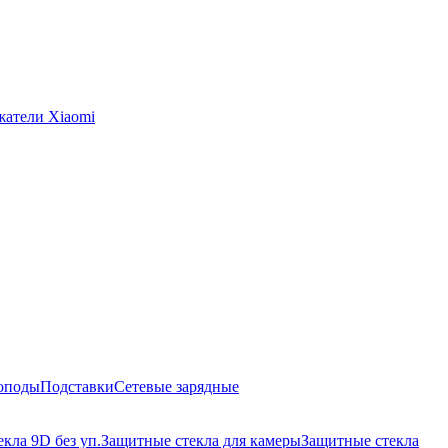
жатели Xiaomi
оподы
Подставки
Сетевые зарядные
кла 9D без уп.
Защитные стекла для камеры
Защитные стекла