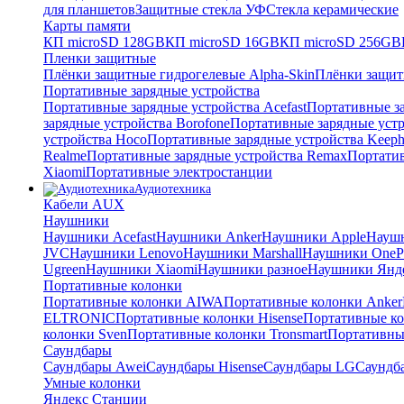
для планшетов
Защитные стекла УФ
Стекла керамические
Карты памяти
КП microSD 128GB
КП microSD 16GB
КП microSD 256GB
Пленки защитные
Плёнки защитные гидрогелевые Alpha-Skin
Плёнки защит
Портативные зарядные устройства
Портативные зарядные устройства Acefast
Портативные за
зарядные устройства Borofone
Портативные зарядные устр
устройства Hoco
Портативные зарядные устройства Keep
Realme
Портативные зарядные устройства Remax
Портатив
Xiaomi
Портативные электростанции
Аудиотехника
Кабели AUX
Наушники
Наушники Acefast
Наушники Anker
Наушники Apple
Науш
JVC
Наушники Lenovo
Наушники Marshall
Наушники OneP
Ugreen
Наушники Xiaomi
Наушники разное
Наушники Янд
Портативные колонки
Портативные колонки AIWA
Портативные колонки Anker
ELTRONIC
Портативные колонки Hisense
Портативные к
колонки Sven
Портативные колонки Tronsmart
Портативны
Саундбары
Саундбары Awei
Саундбары Hisense
Саундбары LG
Саундб
Умные колонки
Яндекс Станции