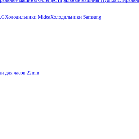
ральные машины Gorenje
Стиральные машины Hyundai
Стиральн
LG
Холодильники Midea
Холодильники Samsung
и для часов 22mm