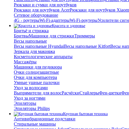
Рюкзаки и сумки для ноутбуков
Рюкзаки для ноутбуков Acer
Рюкзаки для ноутбуков Xiaom
Сетевое оборудование
4G - роутеры
Wi-Fi-адаптеры
Wi-Fi-роутеры
Усилители сигн
Красота и здоровье
Бритьё и стрижка
Бритвы
Машинки для стрижки
Триммеры
Весы напольные
Весы напольные Hyundai
Весы напольные Kitfort
Весы на
Зеркала для макияжа
Косметологические аппараты
Массажёры
Машинки для педикюра
Очки cолнцезащитные
Очки для компьютера
Умные ушные палочки
Уход за волосами
Выпрямители для волос
Расчёски
Стайлеры
Фен-щетки
Фе
Уход за ногтями
Эпиляторы
Эпиляторы Philips
Крупная бытовая техника
Антивибрационные подставки
Стиральные машины