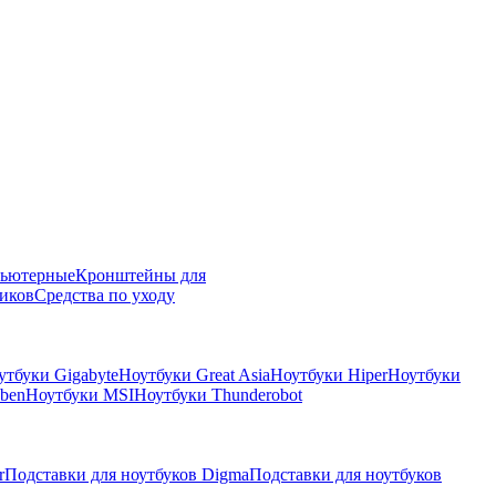
пьютерные
Кронштейны для
иков
Средства по уходу
утбуки Gigabyte
Ноутбуки Great Asia
Ноутбуки Hiper
Ноутбуки
ben
Ноутбуки MSI
Ноутбуки Thunderobot
r
Подставки для ноутбуков Digma
Подставки для ноутбуков