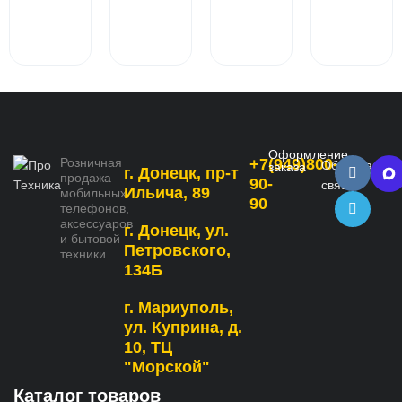
Оформление
Розничная
+7(949)800-
Обратная
заказа
г. Донецк, пр-т
продажа
90-
связь
Ильича, 89
мобильных
90
телефонов,
аксессуаров
г. Донецк, ул.
и бытовой
Петровского,
техники
134Б
г. Мариуполь,
ул. Куприна, д.
10, ТЦ
"Морской"
Каталог товаров