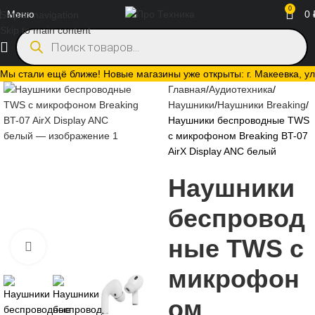
0
Меню
0
Skip to navigation
Skip to main content
Мы стали ещё ближе! Новые магазины уже открыты: г. Макеевка, ул.
Главная
Аудиотехника
Наушники
Наушники Breaking
Наушники беспроводные TWS
с микрофоном Breaking BT-07
AirX Display ANC белый
Наушники
беспровод
ные TWS с
Нажмите, чтобы увеличить
микрофон
ом