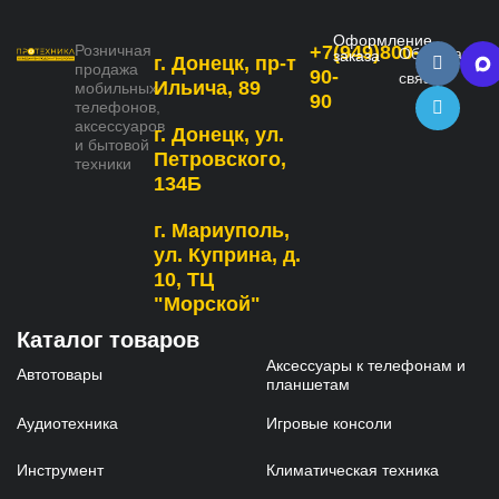
Оформление
Розничная
+7(949)800-
Обратная
заказа
г. Донецк, пр-т
продажа
90-
связь
Ильича, 89
мобильных
90
телефонов,
аксессуаров
г. Донецк, ул.
и бытовой
Петровского,
техники
134Б
г. Мариуполь,
ул. Куприна, д.
10, ТЦ
"Морской"
Каталог товаров
Аксессуары к телефонам и
Автотовары
планшетам
Аудиотехника
Игровые консоли
Инструмент
Климатическая техника