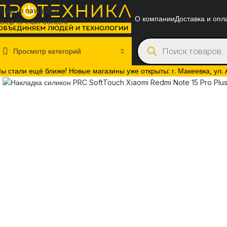
Skip to navigation
О компании
Доставка и опл
Skip to main content
Просмотр категорий
Нажмите, чтобы увеличить
ы стали ещё ближе! Новые магазины уже открыты: г. Макеевка, ул. Ак