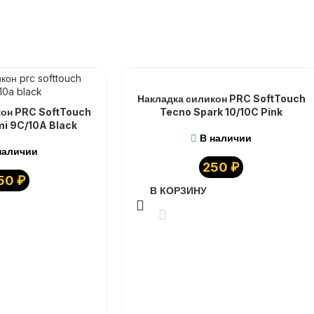
Накладка силикон PRC SoftTouch
кон PRC SoftTouch
Tecno Spark 10/10C Pink
i 9C/10A Black
В наличии
наличии
250
₽
50
₽
В КОРЗИНУ