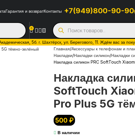
+7(949)800-90-90
ата
Гарантия и возврат
Контакты
0
адемическая, 5б. г. Шахтёрск, ул. Берегового, 11. Ждём вас за пок
Главная
Аксессуары к телефонам и пл
Накладки
Накладки силикон
Накладки с
Накладка силикон PRC SoftTouch Xiaomi
Накладка сили
SoftTouch Xiao
Pro Plus 5G т
500
₽
В наличии