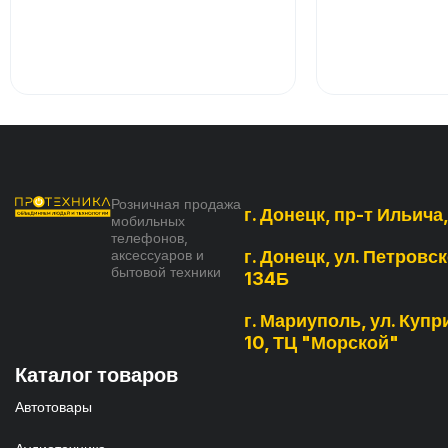
Розничная продажа
г. Донецк, пр-т Ильича
мобильных
телефонов,
аксессуаров и
г. Донецк, ул. Петровск
бытовой техники
134Б
г. Мариуполь, ул. Купри
10, ТЦ "Морской"
Каталог товаров
Автотовары