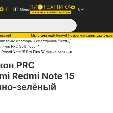
0
Меню
0
₽
упками!
Мы стали ещё ближе! Новые магазины уже открыты:
аншетам
Аксессуары к смартфонам
Чехлы
иликон PRC Soft Touch
 Redmi Note 15 Pro Plus 5G тёмно-зелёный
кон PRC
mi Redmi Note 15
ёмно-зелёный