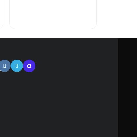
В КОРЗИ
атная
ь