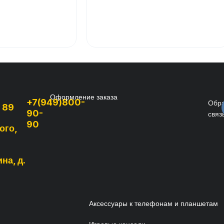
Оформление заказа
+7(949)800-
Обр
, 89
90-
связ
90
ого,
на, д.
Аксессуары к телефонам и планшетам