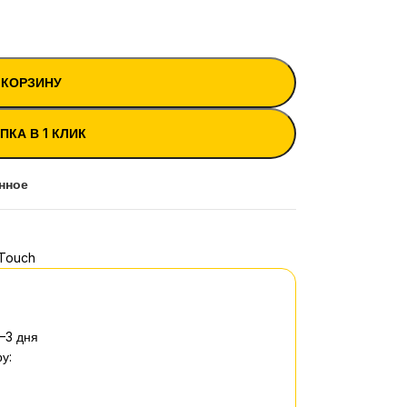
 КОРЗИНУ
ПКА В 1 КЛИК
нное
 Touch
–3 дня
у: