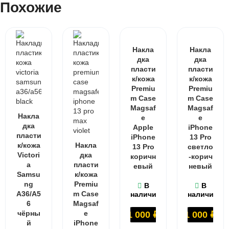
Похожие
Накла
Накла
дка
дка
пласти
пласти
к/кожа
к/кожа
Premiu
Premiu
m Case
m Case
Magsaf
Magsaf
Накла
e
e
дка
Apple
iPhone
пласти
iPhone
13 Pro
к/кожа
Накла
13 Pro
светло
Victori
дка
коричн
-корич
a
пласти
евый
невый
Samsu
к/кожа
ng
Premiu
В
В
A36/A5
m Case
наличии
наличии
6
Magsaf
чёрны
e
1 000
₽
1 000
₽
й
iPhone