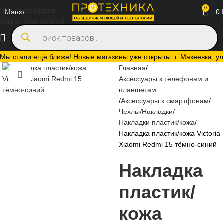
0
Skip to navigation
Меню
0
Skip to main content
Мы стали ещё ближе! Новые магазины уже открыты: г. Макеевка, ул.
Главная
Нажмите, чтобы увеличить
Аксессуары к телефонам и
планшетам
Аксессуары к смартфонам
Чехлы
Накладки
Накладки пластик/кожа
Накладка пластик/кожа Victoria
Xiaomi Redmi 15 тёмно-синий
Накладка
пластик/
кожа