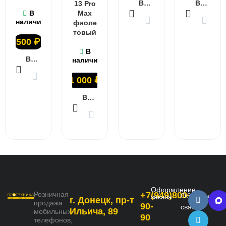
В КОРЗИНУ
В КОРЗИНУ
13 Pro
В
Max
наличии
фиоле
товый
500
₽
В
В КОРЗИНУ
наличии
1 000
₽
В КОРЗИНУ
Оформление
Розничная
+7(949)800-
Обратная
заказа
г. Донецк, пр-т
продажа
90-
связь
Ильича, 89
мобильных
90
телефонов,