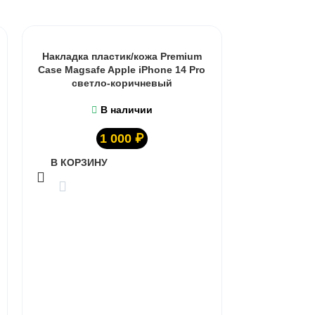
Накладка пластик/кожа Premium
Case Magsafe Apple iPhone 14 Pro
светло-коричневый
В наличии
1 000
₽
В КОРЗИНУ
Накладка п
Case Magsa
В КОРЗИ