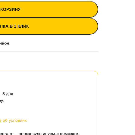
 КОРЗИНУ
ПКА В 1 КЛИК
нное
2–3 дня
у:
 об условиях
elegram — проконсультируем и поможем