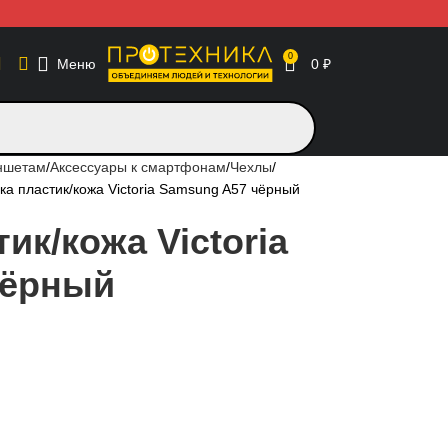
0
Меню
0
₽
аншетам
Аксессуары к смартфонам
Чехлы
ка пластик/кожа Victoria Samsung A57 чёрный
ик/кожа Victoria
чёрный