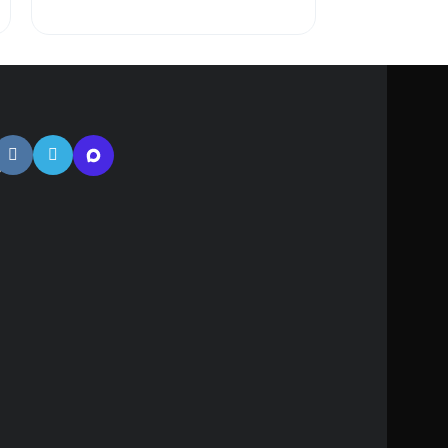
тная
ь