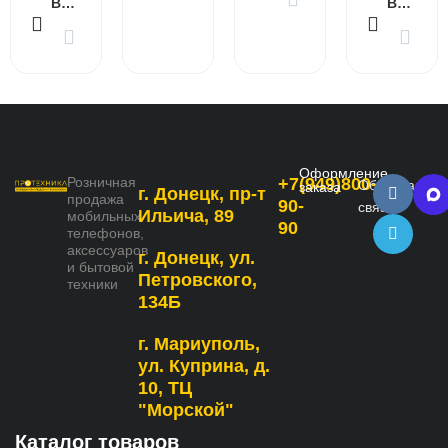
В КОРЗИНУ
В КОРЗИНУ
Оформление
Розничная
+7(949)800-
Обратная
заказа
г. Донецк, пр-т
продажа
90-
связь
Ильича, 89
мобильных
90
телефонов,
аксессуаров
г. Донецк, ул.
и бытовой
Петровского,
техники
134Б
г. Мариуполь,
ул. Куприна, д.
10, ТЦ
"Морской"
Каталог товаров