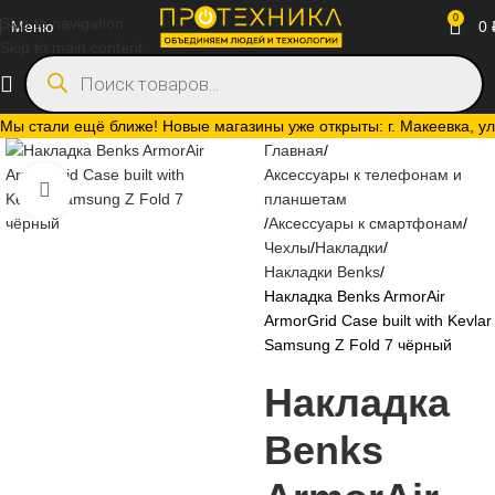
0
Skip to navigation
Меню
0
Skip to main content
Мы стали ещё ближе! Новые магазины уже открыты: г. Макеевка, ул.
Главная
Аксессуары к телефонам и
Нажмите, чтобы увеличить
планшетам
Аксессуары к смартфонам
Чехлы
Накладки
Накладки Benks
Накладка Benks ArmorAir
ArmorGrid Case built with Kevlar
Samsung Z Fold 7 чёрный
Накладка
Benks