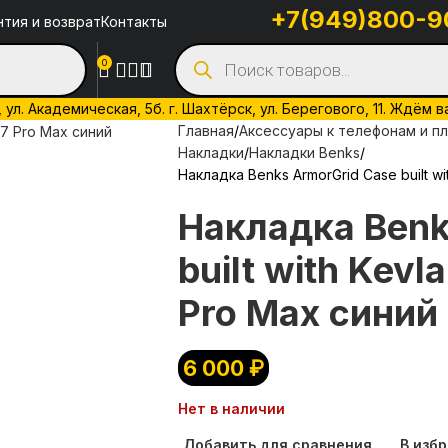
+7(949)800-9
нтия и возврат
Контакты
0
л. Академическая, 5б. г. Шахтёрск, ул. Берегового, 11. Ждём в
Главная
Аксессуары к телефонам и п
Накладки
Накладки Benks
Накладка Benks ArmorGrid Case built wi
Накладка Benk
built with Kevl
Pro Max синий
6 000
₽
Нет в наличии
Добавить для сравнения
В изб