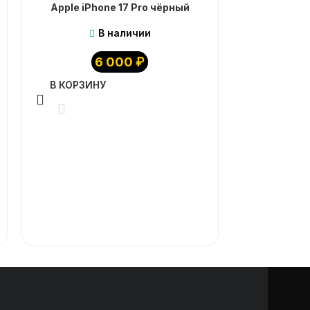
Apple iPhone 17 Pro чёрный
В наличии
6 000
₽
Накладк
В КОРЗИНУ
ArmorPro Ca
Samsung 
В КОРЗИ