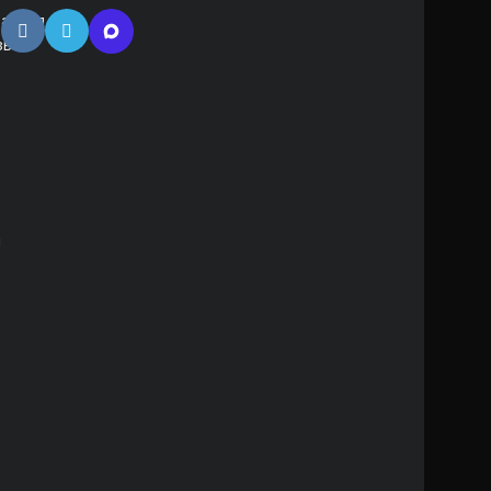
атная
зь
м