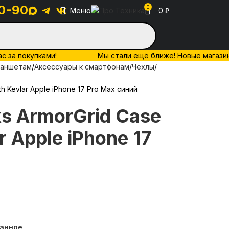
0-90
0
Меню
0
₽
ас за покупками!
Мы стали ещё ближе! Новые магазины 
ланшетам
Аксессуары к смартфонам
Чехлы
th Kevlar Apple iPhone 17 Pro Max синий
s ArmorGrid Case
ar Apple iPhone 17
ранное