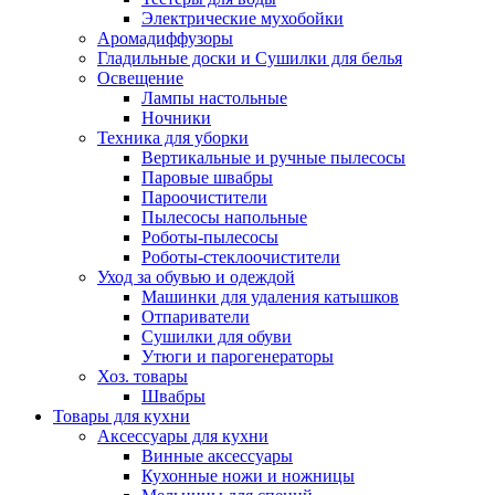
Электрические мухобойки
Аромадиффузоры
Гладильные доски и Сушилки для белья
Освещение
Лампы настольные
Ночники
Техника для уборки
Вертикальные и ручные пылесосы
Паровые швабры
Пароочистители
Пылесосы напольные
Роботы-пылесосы
Роботы-стеклоочистители
Уход за обувью и одеждой
Машинки для удаления катышков
Отпариватели
Сушилки для обуви
Утюги и парогенераторы
Хоз. товары
Швабры
Товары для кухни
Аксессуары для кухни
Винные аксессуары
Кухонные ножи и ножницы