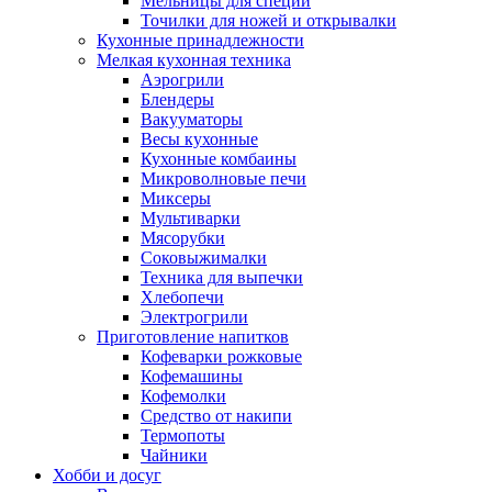
Мельницы для специй
Точилки для ножей и открывалки
Кухонные принадлежности
Мелкая кухонная техника
Аэрогрили
Блендеры
Вакууматоры
Весы кухонные
Кухонные комбаины
Микроволновые печи
Миксеры
Мультиварки
Мясорубки
Соковыжималки
Техника для выпечки
Хлебопечи
Электрогрили
Приготовление напитков
Кофеварки рожковые
Кофемашины
Кофемолки
Средство от накипи
Термопоты
Чайники
Хобби и досуг