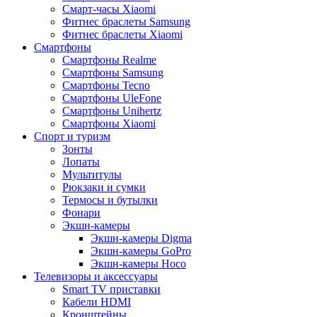
Смарт-часы Xiaomi
Фитнес браслеты Samsung
Фитнес браслеты Xiaomi
Смартфоны
Смартфоны Realme
Смартфоны Samsung
Смартфоны Tecno
Смартфоны UleFone
Смартфоны Unihertz
Смартфоны Xiaomi
Спорт и туризм
Зонты
Лопаты
Мультитулы
Рюкзаки и сумки
Термосы и бутылки
Фонари
Экшн-камеры
Экшн-камеры Digma
Экшн-камеры GoPro
Экшн-камеры Hoco
Телевизоры и аксессуары
Smart TV приставки
Кабели HDMI
Кронштейны