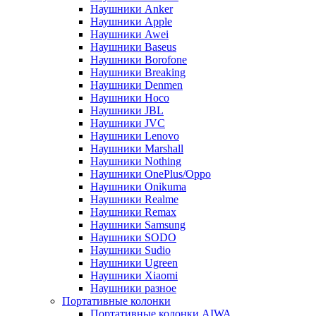
Наушники Anker
Наушники Apple
Наушники Awei
Наушники Baseus
Наушники Borofone
Наушники Breaking
Наушники Denmen
Наушники Hoco
Наушники JBL
Наушники JVC
Наушники Lenovo
Наушники Marshall
Наушники Nothing
Наушники OnePlus/Oppo
Наушники Onikuma
Наушники Realme
Наушники Remax
Наушники Samsung
Наушники SODO
Наушники Sudio
Наушники Ugreen
Наушники Xiaomi
Наушники разное
Портативные колонки
Портативные колонки AIWA