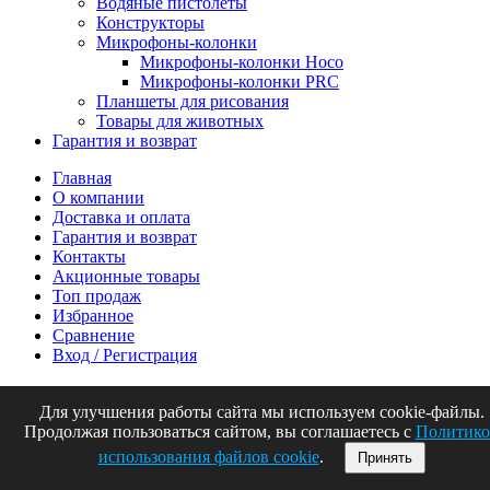
Водяные пистолеты
Конструкторы
Микрофоны-колонки
Микрофоны-колонки Hoco
Микрофоны-колонки PRC
Планшеты для рисования
Товары для животных
Гарантия и возврат
Главная
О компании
Доставка и оплата
Гарантия и возврат
Контакты
Акционные товары
Топ продаж
Избранное
Сравнение
Вход / Регистрация
Корзина
Закрыть
Для улучшения работы сайта мы используем cookie-файлы.
Войти
Продолжая пользоваться сайтом, вы соглашаетесь с
Политико
Закрыть
использования файлов cookie
.
Принять
Еще нет аккаунта?