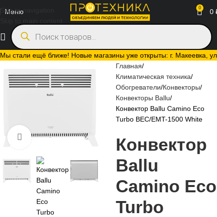
0
Skip to navigation
Меню
0
Skip to main content
Мы стали ещё ближе! Новые магазины уже открыты: г. Макеевка, ул.
Главная
Климатическая техника
Обогреватели
Конвекторы
Конвекторы Ballu
Конвектор Ballu Camino Eco
Turbo BEC/EMT-1500 White
Нажмите, чтобы увеличить
Конвектор
Ballu
Camino Eco
Turbo