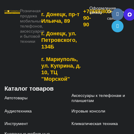
Оформление
Розничная
+7(949)800-
Обратная
заказа
г. Донецк, пр-т
продажа
90-
связь
Ильича, 89
мобильных
90
телефонов,
аксессуаров
г. Донецк, ул.
и бытовой
Петровского,
техники
134Б
г. Мариуполь,
ул. Куприна, д.
10, ТЦ
"Морской"
Каталог товаров
Аксессуары к телефонам и
Автотовары
планшетам
Аудиотехника
Игровые консоли
Инструмент
Климатическая техника
Кнопочные мобильные