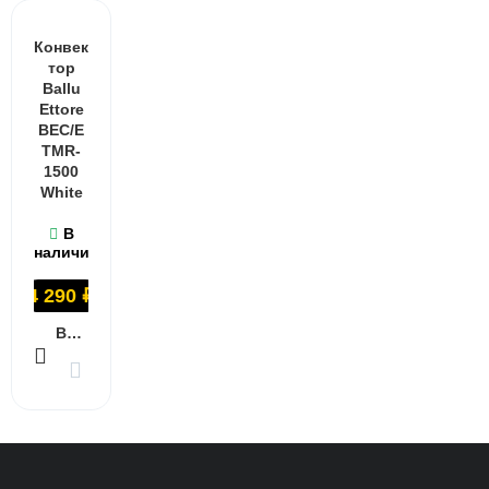
Конвек
тор
Ballu
Ettore
BEC/E
TMR-
1500
White
В
наличии
4 290
₽
В КОРЗИНУ