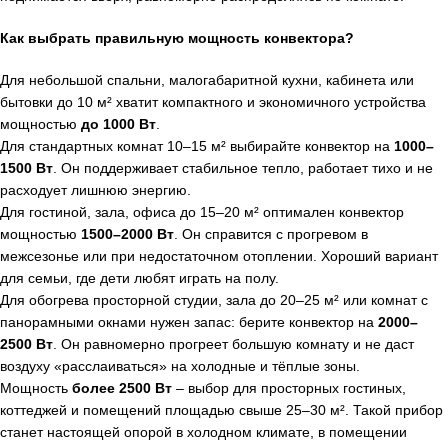
Как выбрать правильную мощность конвектора?
Для небольшой спальни, малогабаритной кухни, кабинета или
бытовки до 10 м² хватит компактного и экономичного устройства
мощностью
до 1000 Вт
.
Для стандартных комнат 10–15 м² выбирайте конвектор на
1000–
1500 Вт
. Он поддерживает стабильное тепло, работает тихо и не
расходует лишнюю энергию.
Для гостиной, зала, офиса до 15–20 м² оптимален конвектор
мощностью
1500–2000 Вт
. Он справится с прогревом в
межсезонье или при недостаточном отоплении. Хороший вариант
для семьи, где дети любят играть на полу.
Для обогрева просторной студии, зала до 20–25 м² или комнат с
панорамными окнами нужен запас: берите конвектор на
2000–
2500 Вт
. Он равномерно прогреет большую комнату и не даст
воздуху «расслаиваться» на холодные и тёплые зоны.
Мощность
более 2500 Вт
– выбор для просторных гостиных,
коттеджей и помещений площадью свыше 25–30 м². Такой прибор
станет настоящей опорой в холодном климате, в помещении