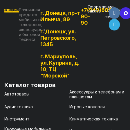
Оформление
+7(949)800-
Розничная
Обратная
заказа
г. Донецк, пр-т
продажа
90-
связь
Ильича, 89
мобильных
90
телефонов,
аксессуаров
г. Донецк, ул.
и бытовой
Петровского,
техники
134Б
г. Мариуполь,
ул. Куприна, д.
10, ТЦ
"Морской"
Каталог товаров
Аксессуары к телефонам и
Автотовары
планшетам
Аудиотехника
Игровые консоли
Инструмент
Климатическая техника
Кнопочные мобильные