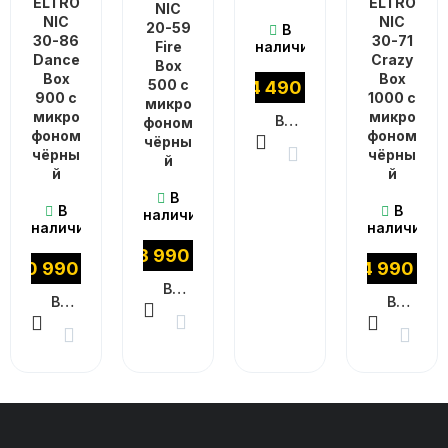
ELTRO
ELTRO
NIC
NIC
NIC
20-59
В
30-86
30-71
Fire
наличии
Dance
Crazy
Box
Box
Box
500 с
14 490
₽
900 с
1000 с
микро
микро
микро
В КОРЗИНУ
фоном
фоном
фоном
чёрны
чёрны
чёрны
й
й
й
В
В
В
наличии
наличии
наличии
13 990
₽
10 990
₽
14 990
₽
В КОРЗИНУ
В КОРЗИНУ
В КОРЗИНУ