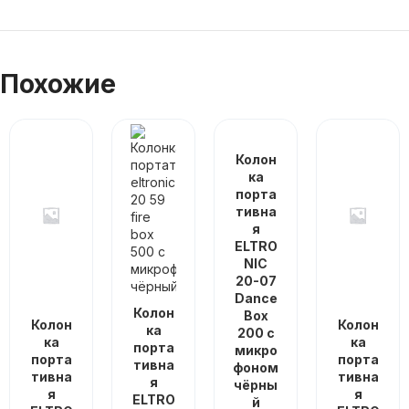
Похожие
Колон
ка
порта
тивна
я
ELTRO
NIC
20-07
Dance
Колон
Box
Колон
Колон
ка
200 с
ка
ка
порта
микро
порта
порта
тивна
фоном
тивна
тивна
я
чёрны
я
я
ELTRO
й