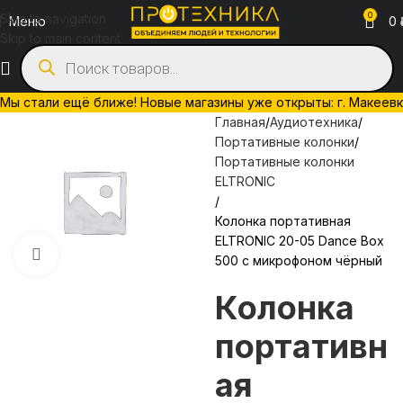
0
Skip to navigation
Меню
0
Skip to main content
Мы стали ещё ближе! Новые магазины уже открыты: г. Макеевка, 
Главная
Аудиотехника
Портативные колонки
Портативные колонки
ELTRONIC
Колонка портативная
ELTRONIC 20-05 Dance Box
Нажмите, чтобы увеличить
500 с микрофоном чёрный
Колонка
портативн
ая