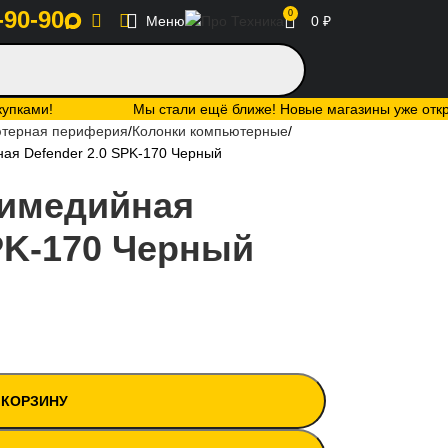
-90-90
0
Меню
0
₽
купками!
Мы стали ещё ближе! Новые магазины уже открыт
терная периферия
Колонки компьютерные
ая Defender 2.0 SPK-170 Черный
тимедийная
SPK-170 Черный
 КОРЗИНУ