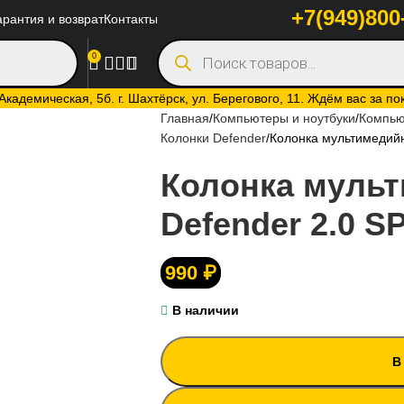
+7(949)800
арантия и возврат
Контакты
0
кадемическая, 5б. г. Шахтёрск, ул. Берегового, 11. Ждём вас за по
Главная
Компьютеры и ноутбуки
Компью
Колонки Defender
Колонка мультимедийн
Колонка муль
Defender 2.0 
990
₽
В наличии
В