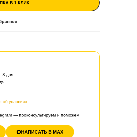
ПКА В 1 КЛИК
бранное
2–3 дня
у:
 об условиях
elegram — проконсультируем и поможем
НАПИСАТЬ В MAX