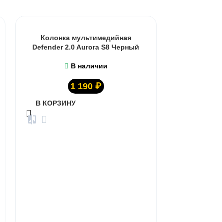
Колонка мультимедийная
Defender 2.0 Aurora S8 Черный
В наличии
1 190
₽
В КОРЗИНУ
Колонка
Defen
В КОРЗИ