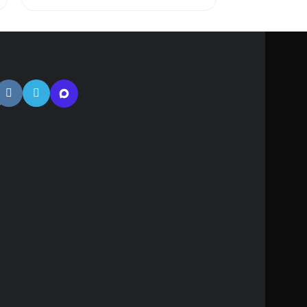
тная
ь