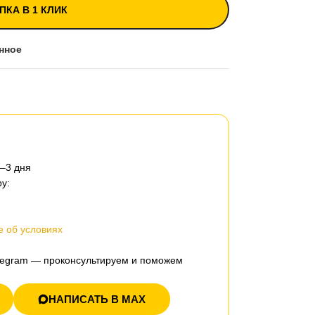
ПКА В 1 КЛИК
нное
2–3 дня
у:
 об условиях
elegram — проконсультируем и поможем
НАПИСАТЬ В MAX