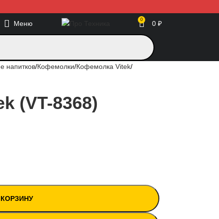
0
Меню
0
₽
е напитков
Кофемолки
Кофемолка Vitek
k (VT-8368)
 КОРЗИНУ