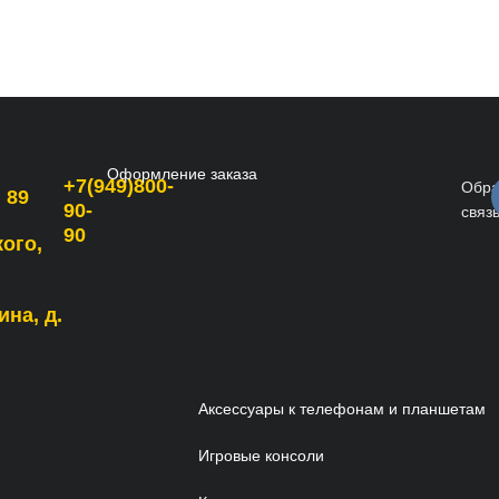
Оформление заказа
+7(949)800-
Обра
 89
90-
связ
90
кого,
ина, д.
Аксессуары к телефонам и планшетам
Игровые консоли