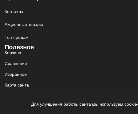
Контакты
Акционные товары
Топ продаж
Полезное
Корзина
Сравнение
Избранное
Карта сайта
Войти
Для улучшения работы сайта мы используем cookie
Реквизиты
ИП Червяков Александр Олегович
ИНН: 930200056734
ОГРНИП: 323930100066270
Гарантия и возврат
Согласие на обработку персональ