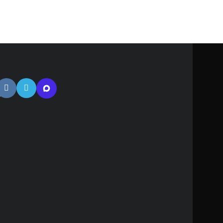
тная
ь