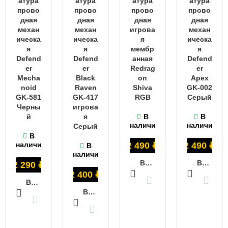
атура
атура
атура
атура
прово
прово
прово
прово
дная
дная
дная
дная
механ
механ
игрова
механ
ическа
ическа
я
ическа
я
я
мембр
я
Defend
Defend
анная
Defend
er
er
Redrag
er
Mecha
Black
on
Apex
noid
Raven
Shiva
GK-002
GK-581
GK-417
RGB
Серый
Черны
игрова
й
я
В
В
наличии
наличии
Серый
В
наличии
2 490
₽
2 490
₽
В
наличии
В КОРЗИНУ
В КОРЗИНУ
2 290
₽
2 400
₽
В КОРЗИНУ
В КОРЗИНУ