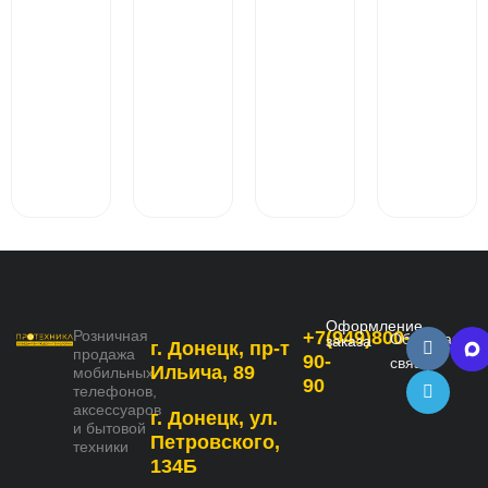
Оформление
Розничная
+7(949)800-
Обратная
заказа
г. Донецк, пр-т
продажа
90-
связь
Ильича, 89
мобильных
90
телефонов,
аксессуаров
г. Донецк, ул.
и бытовой
Петровского,
техники
134Б