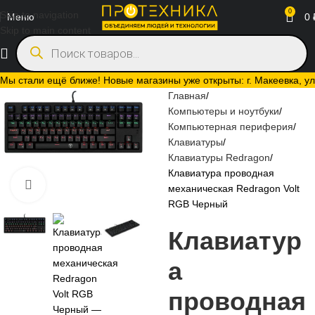
0
Skip to navigation
Меню
0
Skip to main content
Мы стали ещё ближе! Новые магазины уже открыты: г. Макеевка, ул.
Главная
Компьютеры и ноутбуки
Компьютерная периферия
Клавиатуры
Клавиатуры Redragon
Клавиатура проводная
Нажмите, чтобы увеличить
механическая Redragon Volt
RGB Черный
Клавиатур
а
проводная