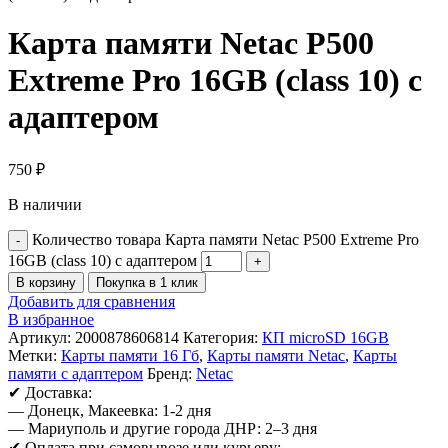
Карта памяти Netac P500
Extreme Pro 16GB (class 10) с
адаптером
750
₽
В наличии
Количество товара Карта памяти Netac P500 Extreme Pro
16GB (class 10) с адаптером
В корзину
Покупка в 1 клик
Добавить для сравнения
В избранное
Артикул:
2000878606814
Категория:
КП microSD 16GB
Метки:
Карты памяти 16 Гб
,
Карты памяти Netac
,
Карты
памяти с адаптером
Бренд:
Netac
✔ Доставка:
— Донецк, Макеевка: 1-2 дня
— Мариуполь и другие города ДНР: 2–3 дня
✔ Оплата при самовывозе или курьеру: