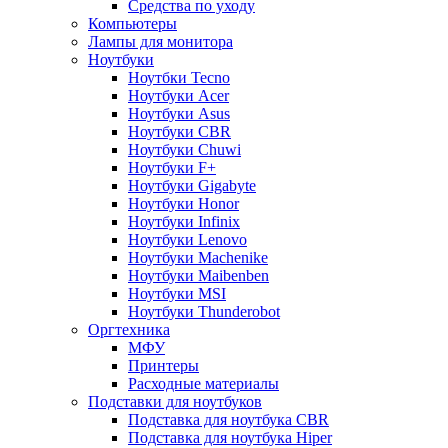
Средства по уходу
Компьютеры
Лампы для монитора
Ноутбуки
Ноутбки Tecno
Ноутбуки Acer
Ноутбуки Asus
Ноутбуки CBR
Ноутбуки Chuwi
Ноутбуки F+
Ноутбуки Gigabyte
Ноутбуки Honor
Ноутбуки Infinix
Ноутбуки Lenovo
Ноутбуки Machenike
Ноутбуки Maibenben
Ноутбуки MSI
Ноутбуки Thunderobot
Оргтехника
МФУ
Принтеры
Расходные материалы
Подставки для ноутбуков
Подставка для ноутбука CBR
Подставка для ноутбука Hiper