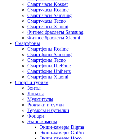
Смарт-часы Kospet
Смарт-часы Realme
Смарт-часы Samsung
Смарт-часы Tecno
Смарт-часы Xiaomi
Фитнес браслеты Samsung
Фитнес браслеты Xiaomi
Смартфоны
Смартфоны Realme
Смартфоны Samsung
Смартфоны Tecno
Смартфоны UleFone
Смартфоны Unihertz
Смартфоны Xiaomi
Спорт и туризм
Зонты
Лопаты
Мультитулы
Рюкзаки и сумки
Термосы и бутылки
Фонари
Экшн-камеры
Экшн-камеры Digma
Экшн-камеры GoPro
Экшн-камеры Hoco