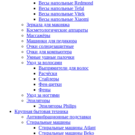
Весы напольные Redmond
Весы напольные Tefal
Весы напольные Vitek
Весы напольные Xiaomi
Зеркала для макияжа
Косметологические аппараты
Массажёры
Машинки для педикюра
Очки cолнцезащитные
Очки для компьютера
Умные ушные палочки
Уход за волосами
Выпрямители для волос
Расчёски
Стайлеры
Фен-щетки
Фены
Уход за ногтями
Эпиляторы
Эпиляторы Philips
Крупная бытовая техника
Антивибрационные подставки
Стиральные машины
Стиральные машины Atlant
Стиральные машины Beko