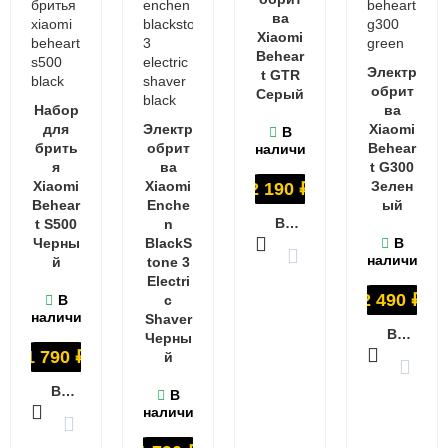
ва
Xiaomi
Behear
Электр
t GTR
обрит
Серый
Набор
ва
для
Электр
Xiaomi
В
брить
обрит
Behear
наличии
я
ва
t G300
Xiaomi
Xiaomi
Зелен
2 190
₽
Behear
Enche
ый
В КОРЗИНУ
t S500
n
Черны
BlackS
В
наличии
й
tone 3
Electri
2 490
₽
В
c
наличии
Shaver
В КОРЗИНУ
Черны
1 790
₽
й
В КОРЗИНУ
В
наличии