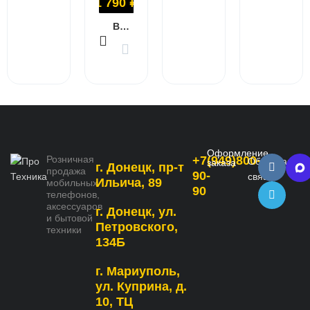
1 790
₽
В КОРЗИНУ
Оформление
Розничная
+7(949)800-
Обратная
заказа
г. Донецк, пр-т
продажа
90-
связь
Ильича, 89
мобильных
90
телефонов,
аксессуаров
г. Донецк, ул.
и бытовой
Петровского,
техники
134Б
г. Мариуполь,
ул. Куприна, д.
10, ТЦ