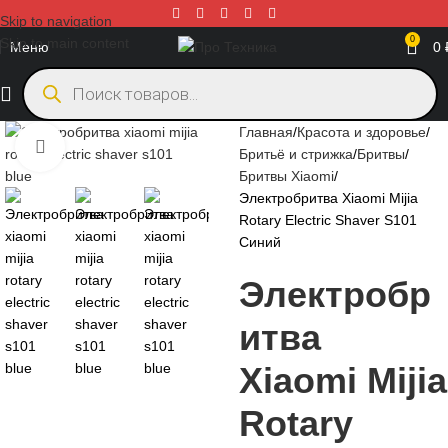
Skip to navigation
0
Skip to main content
Меню
0
Главная
Красота и здоровье
Нажмите, чтобы увеличить
Бритьё и стрижка
Бритвы
Бритвы Xiaomi
Электробритва Xiaomi Mijia
Rotary Electric Shaver S101
Синий
Электробр
итва
Xiaomi Mijia
Rotary