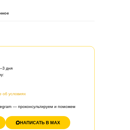
нное
2–3 дня
у:
 об условиях
elegram — проконсультируем и поможем
НАПИСАТЬ В MAX