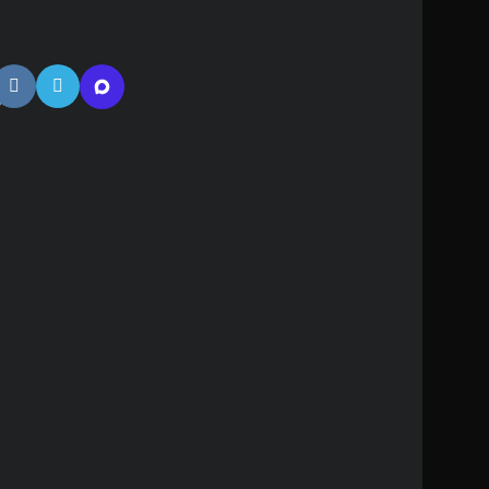
тная
ь