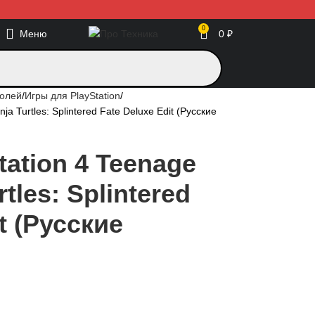
0
Меню
0
₽
солей
Игры для PlayStation
ja Turtles: Splintered Fate Deluxe Edit (Русские
tation 4 Teenage
rtles: Splintered
t (Русские