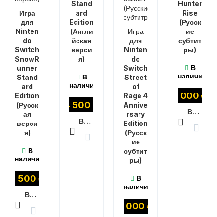
Stand
Hunter
Игра
ard
Rise
для
Edition
(Русск
Ninten
(Англи
Игра
ие
do
йская
для
субтит
Switch
верси
Ninten
ры)
SnowR
я)
do
В
unner
Switch
наличии
В
Stand
Street
наличии
ard
of
5 000
₽
Edition
Rage 4
4 500
₽
(Русск
Annive
В КОРЗИНУ
ая
rsary
В КОРЗИНУ
верси
Edition
я)
(Русск
ие
В
субтит
наличии
ры)
4 500
₽
В
наличии
В КОРЗИНУ
5 000
₽