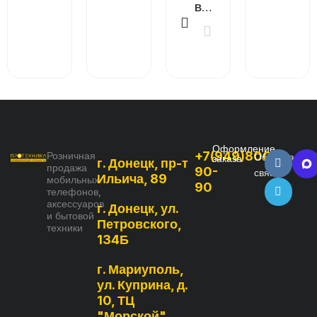
В КОРЗИНУ
Оформление
+7(949)800-
Розничная
Обратная
заказа
г. Донецк, пр-т
продажа
90-
связь
Ильича, 89
мобильных
90
телефонов,
аксессуаров
г. Донецк, ул.
и бытовой
Петровского,
техники
134Б
г. Мариуполь,
ул. Куприна, д.
10, ТЦ
"Морской"