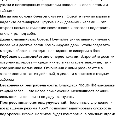
уголки и неизведанные территории наполнены опасностями и
тайнами.
Магия как основа боевой системы.
Освойте тёмную магию и
наделите легендарное Оружие Ночи древними чарами — это
откроет новые тактические возможности и позволит подстроить
стиль игры под себя.
Дары олимпийских богов.
Получайте уникальные усиления от
более чем десятка богов. Комбинируйте дары, чтобы создавать
мощные сборки и находить неожиданные синергии в бою.
Глубокое взаимодействие с персонажами.
Встречайте десятки
озвученных героев — среди них есть как старые знакомые, так и
совершенно новые лица. Отношения с ними развиваются в
зависимости от ваших действий, а диалоги меняются с каждым
забегом.
Бесконечная реиграбельность.
Благодаря rogue-like-механике
каждый забег — это новое приключение: меняющиеся локации,
испытания и сюрпризы не дадут заскучать.
Прогрессивная система улучшений.
Постоянные улучшения и
возвращение режима «Бог» позволяют адаптировать сложность
под уровень игрока: новичкам будет комфортно, а опытные игроки