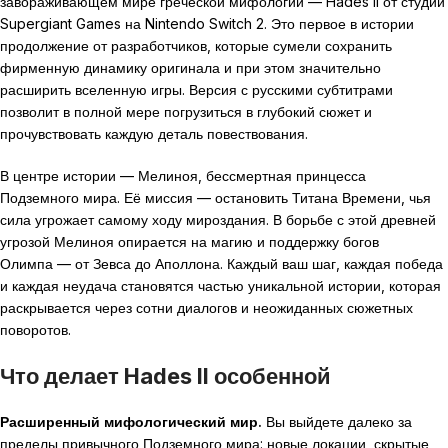
завораживающем мире греческой мифологии — Hades II от студии
Supergiant Games на Nintendo Switch 2. Это первое в истории
продолжение от разработчиков, которые сумели сохранить
фирменную динамику оригинала и при этом значительно
расширить вселенную игры. Версия с русскими субтитрами
позволит в полной мере погрузиться в глубокий сюжет и
прочувствовать каждую деталь повествования.
В центре истории — Мелиноя, бессмертная принцесса
Подземного мира. Её миссия — остановить Титана Времени, чья
сила угрожает самому ходу мироздания. В борьбе с этой древней
угрозой Мелиноя опирается на магию и поддержку богов
Олимпа — от Зевса до Аполлона. Каждый ваш шаг, каждая победа
и каждая неудача становятся частью уникальной истории, которая
раскрывается через сотни диалогов и неожиданных сюжетных
поворотов.
Что делает Hades II особенной
Расширенный мифологический мир.
Вы выйдете далеко за
пределы привычного Подземного мира: новые локации, скрытые