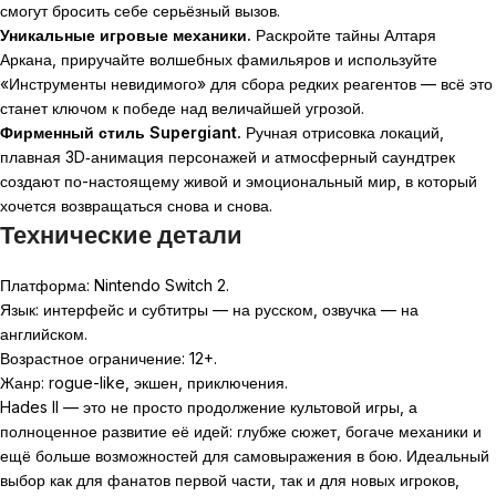
смогут бросить себе серьёзный вызов.
Уникальные игровые механики.
Раскройте тайны Алтаря
Аркана, приручайте волшебных фамильяров и используйте
«Инструменты невидимого» для сбора редких реагентов — всё это
станет ключом к победе над величайшей угрозой.
Фирменный стиль Supergiant.
Ручная отрисовка локаций,
плавная 3D‑анимация персонажей и атмосферный саундтрек
создают по-настоящему живой и эмоциональный мир, в который
хочется возвращаться снова и снова.
Технические детали
Платформа: Nintendo Switch 2.
Язык: интерфейс и субтитры — на русском, озвучка — на
английском.
Возрастное ограничение: 12+.
Жанр: rogue-like, экшен, приключения.
Hades II — это не просто продолжение культовой игры, а
полноценное развитие её идей: глубже сюжет, богаче механики и
ещё больше возможностей для самовыражения в бою. Идеальный
выбор как для фанатов первой части, так и для новых игроков,