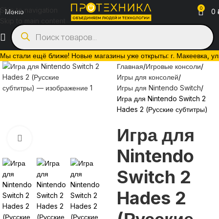
0
Skip to navigation
Меню
0
Skip to main content
Мы стали ещё ближе! Новые магазины уже открыты: г. Макеевка, ул. 
Главная
Игровые консоли
Игры для консолей
Игры для Nintendo Switch
Игра для Nintendo Switch 2
Hades 2 (Русские субтитры)
Игра для
Нажмите, чтобы увеличить
Nintendo
Switch 2
Hades 2
(Русские