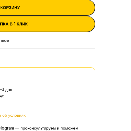
 КОРЗИНУ
ПКА В 1 КЛИК
нное
–3 дня
у:
 об условиях
elegram — проконсультируем и поможем