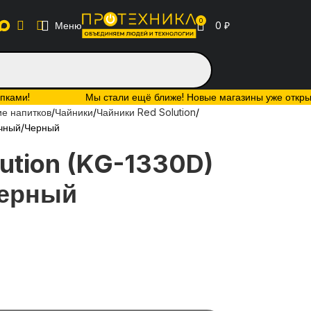
0
Меню
0
₽
упками!
Мы стали ещё ближе! Новые магазины уже открыты:
е напитков
Чайники
Чайники Red Solution
ачный/Черный
ution (KG-1330D)
ерный