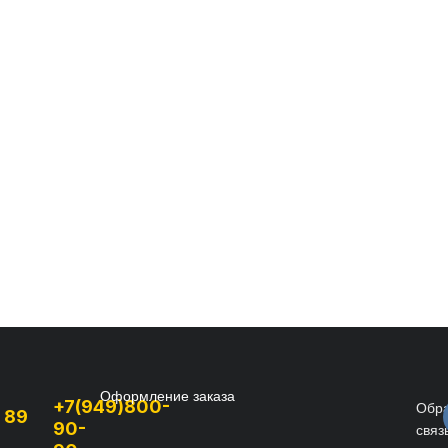
Оформление заказа
+7(949)800-
Обр
, 89
90-
связ