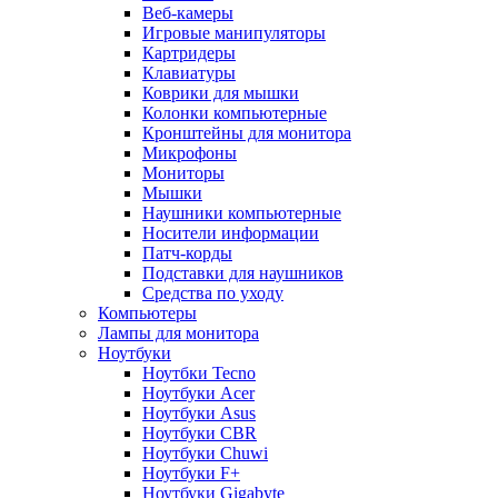
Веб-камеры
Игровые манипуляторы
Картридеры
Клавиатуры
Коврики для мышки
Колонки компьютерные
Кронштейны для монитора
Микрофоны
Мониторы
Мышки
Наушники компьютерные
Носители информации
Патч-корды
Подставки для наушников
Средства по уходу
Компьютеры
Лампы для монитора
Ноутбуки
Ноутбки Tecno
Ноутбуки Acer
Ноутбуки Asus
Ноутбуки CBR
Ноутбуки Chuwi
Ноутбуки F+
Ноутбуки Gigabyte