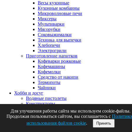
Весы кухонные
Кухонные комбаины
Микроволновые печи
Миксеры
Мультиварки
Мясорубки
Соковыжималки
Техника для выпечки
Хлебопечи
Электрогрили
Приготовление напитков
Кофеварки рожковые
Кофемашины
Кофемолки
Средство от накипи
Термопоты
Чайники
Хобби и досуг
Водяные пистолеты
Конструкторы
Микрофоны-колонки
Для улучшения работы сайта мы используем cookie-файлы.
Микрофоны-колонки Hoco
Продолжая пользоваться сайтом, вы соглашаетесь с
Политико
Микрофоны-колонки PRC
использования файлов cookie
.
Принять
Планшеты для рисования
Товары для животных