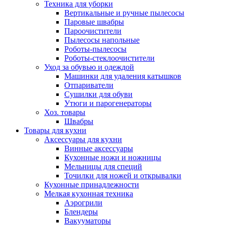
Техника для уборки
Вертикальные и ручные пылесосы
Паровые швабры
Пароочистители
Пылесосы напольные
Роботы-пылесосы
Роботы-стеклоочистители
Уход за обувью и одеждой
Машинки для удаления катышков
Отпариватели
Сушилки для обуви
Утюги и парогенераторы
Хоз. товары
Швабры
Товары для кухни
Аксессуары для кухни
Винные аксессуары
Кухонные ножи и ножницы
Мельницы для специй
Точилки для ножей и открывалки
Кухонные принадлежности
Мелкая кухонная техника
Аэрогрили
Блендеры
Вакууматоры