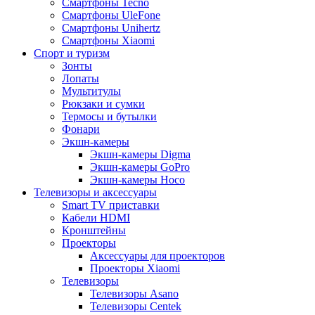
Смартфоны Tecno
Смартфоны UleFone
Смартфоны Unihertz
Смартфоны Xiaomi
Спорт и туризм
Зонты
Лопаты
Мультитулы
Рюкзаки и сумки
Термосы и бутылки
Фонари
Экшн-камеры
Экшн-камеры Digma
Экшн-камеры GoPro
Экшн-камеры Hoco
Телевизоры и аксессуары
Smart TV приставки
Кабели HDMI
Кронштейны
Проекторы
Аксессуары для проекторов
Проекторы Xiaomi
Телевизоры
Телевизоры Asano
Телевизоры Centek