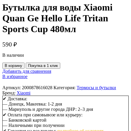
Бутылка для воды Xiaomi
Quan Ge Hello Life Tritan
Sports Cup 480мл
590
₽
В наличии
Количество
В корзину
Покупка в 1 клик
товара
Добавить для сравнения
Бутылка
В избранное
для
воды
Артикул:
2000878616028
Категория:
Термосы и бутылки
Xiaomi
Бренд:
Xiaomi
Quan
✔ Доставка:
Ge
— Донецк, Макеевка: 1-2 дня
Hello
— Мариуполь и другие города ДНР: 2–3 дня
Life
✔ Оплата при самовывозе или курьеру:
Tritan
— Банковской картой
Sports
— Наличными при получении
Cup
✔ Гарантия на все товары:
подробнее об условиях