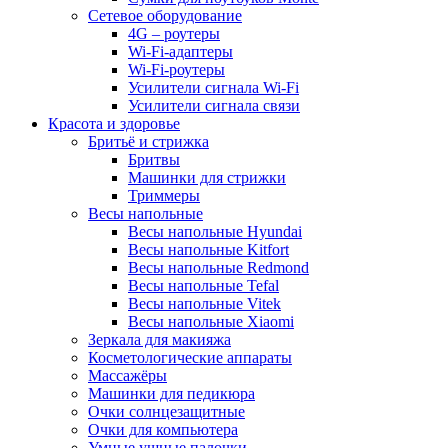
Сетевое оборудование
4G – роутеры
Wi-Fi-адаптеры
Wi-Fi-роутеры
Усилители сигнала Wi-Fi
Усилители сигнала связи
Красота и здоровье
Бритьё и стрижка
Бритвы
Машинки для стрижки
Триммеры
Весы напольные
Весы напольные Hyundai
Весы напольные Kitfort
Весы напольные Redmond
Весы напольные Tefal
Весы напольные Vitek
Весы напольные Xiaomi
Зеркала для макияжа
Косметологические аппараты
Массажёры
Машинки для педикюра
Очки cолнцезащитные
Очки для компьютера
Умные ушные палочки