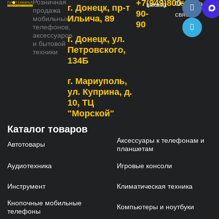
Розничная
+7(949)800-
Обратная
заказа
г. Донецк, пр-т
продажа
90-
связь
Ильича, 89
мобильных
90
телефонов,
аксессуаров
г. Донецк, ул.
и бытовой
Петровского,
техники
134Б
г. Мариуполь,
ул. Куприна, д.
10, ТЦ
"Морской"
Каталог товаров
Аксессуары к телефонам и
Автотовары
планшетам
Аудиотехника
Игровые консоли
Инструмент
Климатическая техника
Кнопочные мобильные
Компьютеры и ноутбуки
телефоны