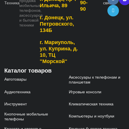
продажа
90-
связь
Ильича, 89
мобильных
90
телефонов,
аксессуаров
г. Донецк, ул.
и бытовой
Петровского,
техники
134Б
г. Мариуполь,
ул. Куприна, д.
10, ТЦ
"Морской"
Каталог товаров
Аксессуары к телефонам и
Автотовары
планшетам
Аудиотехника
Игровые консоли
Инструмент
Климатическая техника
Кнопочные мобильные
Компьютеры и ноутбуки
телефоны
Красота и здоровье
Крупная бытовая техника