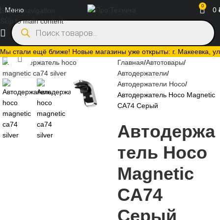
0
Меню
0
Skip to navigation
Skip to main content
Мы стали ещё ближе! Новые магазины уже открыты: г. Макеевка, ул.
Нажмите, чтобы увеличить
Главная
Автотовары
Автодержатели
Автодержатели Hoco
Автодержатель Hoco Magnetic
CA74 Серый
Автодержа
тель Hoco
Magnetic
CA74
Серый