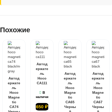
Похожие
Автод
ержате
ль
Автод
Автод
Автод
Hoco
ержате
ержате
ержате
CA111
ль
ль
ль
Hoco
Hoco
Hoco
В
Magne
Magne
наличии
Magne
tic
tic
tic
CA65
CA67
650
₽
CA74
Черны
Черны
Черны
й
й