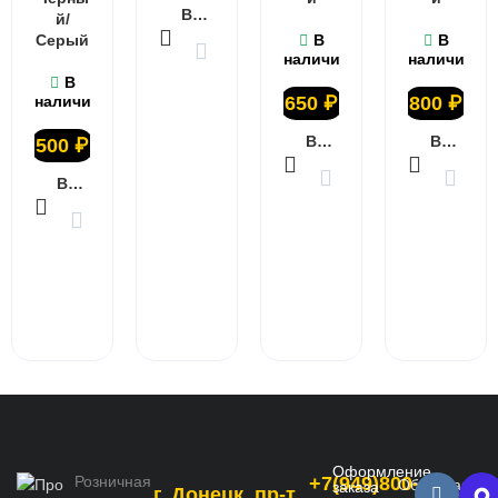
В КОРЗИНУ
й/
Серый
В
В
наличии
наличии
В
наличии
650
₽
800
₽
В КОРЗИНУ
В КОРЗИНУ
500
₽
В КОРЗИНУ
Оформление
Розничная
+7(949)800-
Обратная
заказа
г. Донецк, пр-т