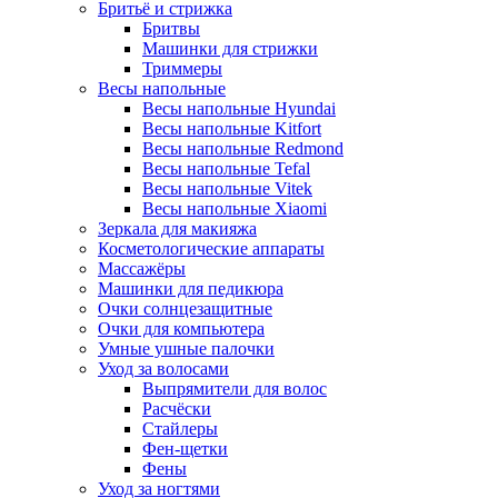
Бритьё и стрижка
Бритвы
Машинки для стрижки
Триммеры
Весы напольные
Весы напольные Hyundai
Весы напольные Kitfort
Весы напольные Redmond
Весы напольные Tefal
Весы напольные Vitek
Весы напольные Xiaomi
Зеркала для макияжа
Косметологические аппараты
Массажёры
Машинки для педикюра
Очки cолнцезащитные
Очки для компьютера
Умные ушные палочки
Уход за волосами
Выпрямители для волос
Расчёски
Стайлеры
Фен-щетки
Фены
Уход за ногтями