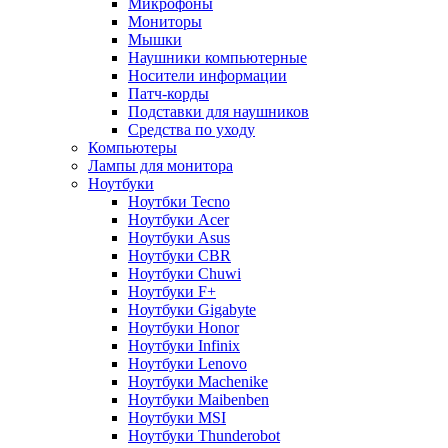
Микрофоны
Мониторы
Мышки
Наушники компьютерные
Носители информации
Патч-корды
Подставки для наушников
Средства по уходу
Компьютеры
Лампы для монитора
Ноутбуки
Ноутбки Tecno
Ноутбуки Acer
Ноутбуки Asus
Ноутбуки CBR
Ноутбуки Chuwi
Ноутбуки F+
Ноутбуки Gigabyte
Ноутбуки Honor
Ноутбуки Infinix
Ноутбуки Lenovo
Ноутбуки Machenike
Ноутбуки Maibenben
Ноутбуки MSI
Ноутбуки Thunderobot