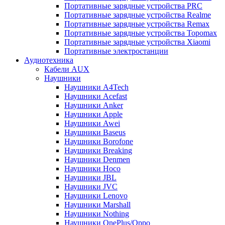
Портативные зарядные устройства PRC
Портативные зарядные устройства Realme
Портативные зарядные устройства Remax
Портативные зарядные устройства Topomax
Портативные зарядные устройства Xiaomi
Портативные электростанции
Аудиотехника
Кабели AUX
Наушники
Наушники A4Tech
Наушники Acefast
Наушники Anker
Наушники Apple
Наушники Awei
Наушники Baseus
Наушники Borofone
Наушники Breaking
Наушники Denmen
Наушники Hoco
Наушники JBL
Наушники JVC
Наушники Lenovo
Наушники Marshall
Наушники Nothing
Наушники OnePlus/Oppo