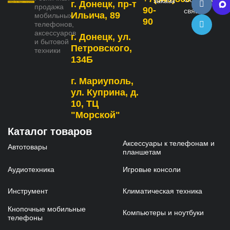
заказа
г. Донецк, пр-т
продажа
90-
связь
Ильича, 89
мобильных
90
телефонов,
аксессуаров
г. Донецк, ул.
и бытовой
Петровского,
техники
134Б
г. Мариуполь,
ул. Куприна, д.
10, ТЦ
"Морской"
Каталог товаров
Аксессуары к телефонам и
Автотовары
планшетам
Аудиотехника
Игровые консоли
Инструмент
Климатическая техника
Кнопочные мобильные
Компьютеры и ноутбуки
телефоны