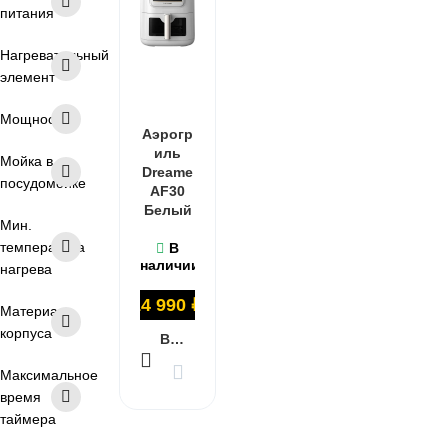
питания
Нагревательный
элемент
Мощность
Аэрогр
иль
Мойка в
Dreame
посудомойке
AF30
Белый
Мин.
температура
В
наличии
нагрева
14 990
₽
Материал
корпуса
В КОРЗИНУ
Максимальное
время
таймера