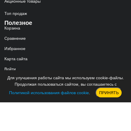
Акционные товары
Топ продаж
Полезное
Корзина
Сравнение
Избранное
Карта сайта
Войти
Для улучшения работы сайта мы используем cookie-файлы.
Реквизиты
ИП Червяков Александр Олегович
Продолжая пользоваться сайтом, вы соглашаетесь с
ИНН: 930200056734
Политикой использования файлов cookie
.
ПРИНЯТЬ
ОГРНИП: 323930100066270
Гарантия и возврат
Согласие на обработку персональных данных
Публичная оферта
Пользовательское соглашение