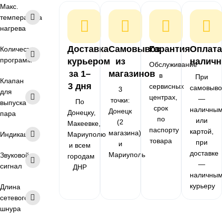
Макс.
температура
нагрева
Доставка
Самовывоз
Гарантия
Оплата
Количество
программ
курьером
из
налич
Обслуживание
за 1–
магазинов
в
При
Клапан
3 дня
сервисных
самовыво
3
для
центрах,
—
точки:
По
выпуска
срок
наличны
Донецк
Донецку,
пара
по
или
(2
Макеевке,
паспорту
картой,
магазина)
Индикация
Мариуполю
товара
при
и
и всем
доставке
Мариуполь
Звуковой
городам
—
сигнал
ДНР
наличны
курьеру
Длина
сетевого
шнура