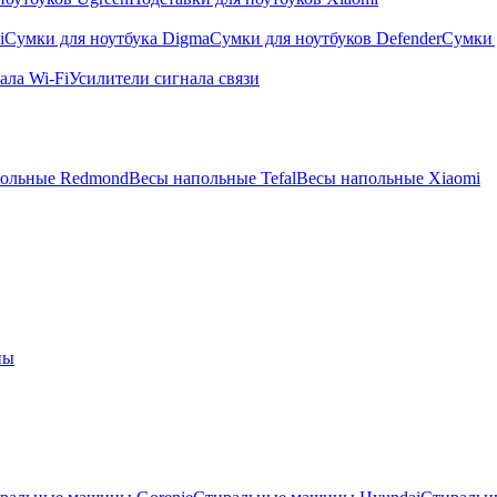
i
Сумки для ноутбука Digma
Сумки для ноутбуков Defender
Сумки 
ала Wi-Fi
Усилители сигнала связи
польные Redmond
Весы напольные Tefal
Весы напольные Xiaomi
ны