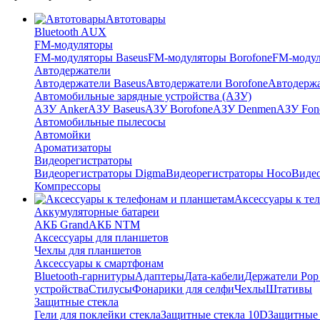
Автотовары
Bluetooth AUX
FM-модуляторы
FM-модуляторы Baseus
FM-модуляторы Borofone
FM-модул
Автодержатели
Автодержатели Baseus
Автодержатели Borofone
Автодержа
Автомобильные зарядные устройства (АЗУ)
АЗУ Anker
АЗУ Baseus
АЗУ Borofone
АЗУ Denmen
АЗУ Fon
Автомобильные пылесосы
Автомойки
Ароматизаторы
Видеорегистраторы
Видеорегистраторы Digma
Видеорегистраторы Hoco
Видео
Компрессоры
Аксессуары к те
Аккумуляторные батареи
АКБ Grand
АКБ NTM
Аксессуары для планшетов
Чехлы для планшетов
Аксессуары к смартфонам
Bluetooth-гарнитуры
Адаптеры
Дата-кабели
Держатели Pop 
устройства
Стилусы
Фонарики для селфи
Чехлы
Штативы
Защитные стекла
Гели для поклейки стекла
Защитные стекла 10D
Защитные 