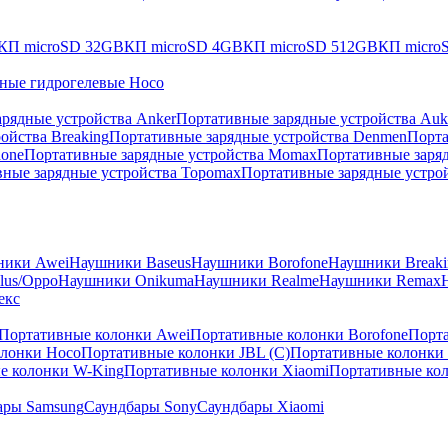
КП microSD 32GB
КП microSD 4GB
КП microSD 512GB
КП micro
ные гидрогелевые Hoco
рядные устройства Anker
Портативные зарядные устройства Auk
ойства Breaking
Портативные зарядные устройства Denmen
Порта
hone
Портативные зарядные устройства Momax
Портативные заря
ные зарядные устройства Topomax
Портативные зарядные устрой
ники Awei
Наушники Baseus
Наушники Borofone
Наушники Breaki
lus/Oppo
Наушники Onikuma
Наушники Realme
Наушники Remax
екс
Портативные колонки Awei
Портативные колонки Borofone
Порта
олонки Hoco
Портативные колонки JBL (C)
Портативные колонки J
е колонки W-King
Портативные колонки Xiaomi
Портативные кол
ары Samsung
Саундбары Sony
Саундбары Xiaomi