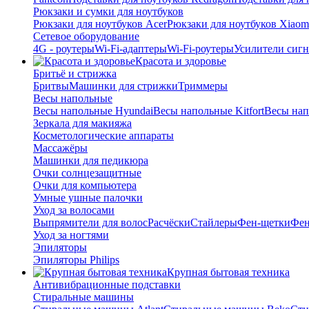
Рюкзаки и сумки для ноутбуков
Рюкзаки для ноутбуков Acer
Рюкзаки для ноутбуков Xiaom
Сетевое оборудование
4G - роутеры
Wi-Fi-адаптеры
Wi-Fi-роутеры
Усилители сигн
Красота и здоровье
Бритьё и стрижка
Бритвы
Машинки для стрижки
Триммеры
Весы напольные
Весы напольные Hyundai
Весы напольные Kitfort
Весы на
Зеркала для макияжа
Косметологические аппараты
Массажёры
Машинки для педикюра
Очки cолнцезащитные
Очки для компьютера
Умные ушные палочки
Уход за волосами
Выпрямители для волос
Расчёски
Стайлеры
Фен-щетки
Фе
Уход за ногтями
Эпиляторы
Эпиляторы Philips
Крупная бытовая техника
Антивибрационные подставки
Стиральные машины