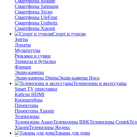
Смартфоны Realme
Смартфоны Samsung
Смартфоны Tecno
Смартфоны UleFone
Смартфоны Unihertz
Смартфоны Xiaomi
Спорт и туризм
Зонты
Лопаты
Мультитулы
Рюкзаки и сумки
Термосы и бутылки
Фонари
Экшн-камеры
Экшн-камеры Digma
Экшн-камеры Hoco
Телевизоры и аксессуары
Smart TV приставки
Кабели HDMI
Кронштейны
Проекторы
Проекторы Xiaomi
Телевизоры
Телевизоры Asano
Телевизоры BBK
Телевизоры Centek
Тел
Xiaomi
Телевизоры Яндекс
Товары для дома