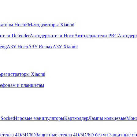
яторы Hoco
FM-модуляторы Xiaomi
тели Defender
Автодержатели Hoco
Автодержатели PRC
Автодер
eng
АЗУ Hoco
АЗУ Remax
АЗУ Xiaomi
регистраторы Xiaomi
лефонам и планшетам
Socket
Игровые манипуляторы
Картхолдер
Лампы кольцевые
Мон
стекла 4D/5D/6D
Защитные стекла 4D/5D/6D без уп.
Защитные сте