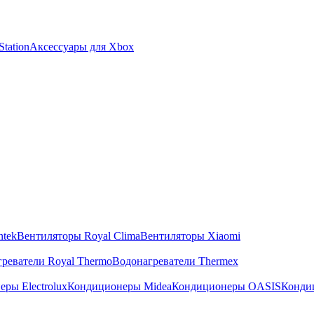
tation
Аксессуары для Xbox
ntek
Вентиляторы Royal Clima
Вентиляторы Xiaomi
реватели Royal Thermo
Водонагреватели Thermex
ры Electrolux
Кондиционеры Midea
Кондиционеры OASIS
Конди