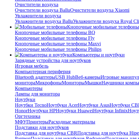
Очистители воздуха
Очистители воздуха Ballu
Очистители воздуха Xiaomi
Увлажнители воздуха
Увлажнители воздуха Ballu
Увлажнители воздуха Royal Cl
Кнопочные мобильные телефоны
Кнопочные мобильные телефоны BQ
Кнопочные мобильные телефоны Fly
Кнопочные мобильные телефоны Maxvi
Кнопочные мобильные телефоны Philips
Компьютеры и ноутбуки
Зарядные устройства для ноутбуков
Игровая мебель
Компьютерная периферия
Bluetooth адаптеры
USB Hub
Веб-камеры
Игровые манипул
монитора
Микрофоны
Мониторы
Мышки
Наушники компь
Компьютеры
Лампы для монитора
Ноутбуки
Ноутбки Tecno
Ноутбуки Acer
Ноутбуки Asus
Ноутбуки CB
Honor
Ноутбуки HP
Ноутбуки Huawei
Ноутбуки Infinix
Ноутб
Оргтехника
МФУ
Принтеры
Расходные материалы
Подставки для ноутбуков
Подставка для ноутбука CBR
Подставка для ноутбука Hipe
Panteon
Подставки для ноутбуков Redragon
Подставки для 