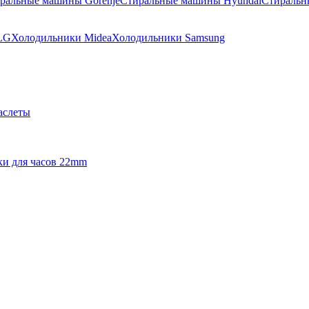
ральные машины Gorenje
Стиральные машины Hyundai
Стиральн
LG
Холодильники Midea
Холодильники Samsung
аслеты
и для часов 22mm