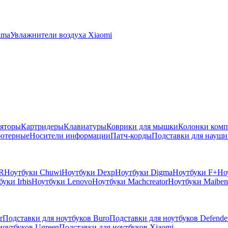
ima
Увлажнители воздуха Xiaomi
яторы
Картридеры
Клавиатуры
Коврики для мышки
Колонки ком
ютерные
Носители информации
Патч-корды
Подставки для наушн
R
Ноутбуки Chuwi
Ноутбуки Dexp
Ноутбуки Digma
Ноутбуки F+
Но
уки Irbis
Ноутбуки Lenovo
Ноутбуки Machcreator
Ноутбуки Maiben
r
Подставки для ноутбуков Buro
Подставки для ноутбуков Defende
ноутбуков Ugreen
Подставки для ноутбуков Xiaomi