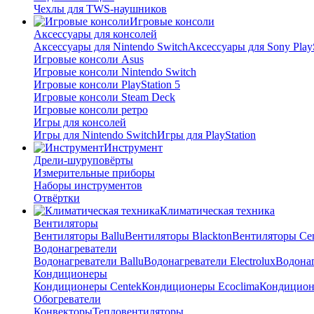
Чехлы для TWS-наушников
Игровые консоли
Аксессуары для консолей
Аксессуары для Nintendo Switch
Аксессуары для Sony PlayS
Игровые консоли Asus
Игровые консоли Nintendo Switch
Игровые консоли PlayStation 5
Игровые консоли Steam Deck
Игровые консоли ретро
Игры для консолей
Игры для Nintendo Switch
Игры для PlayStation
Инструмент
Дрели-шуруповёрты
Измерительные приборы
Наборы инструментов
Отвёртки
Климатическая техника
Вентиляторы
Вентиляторы Ballu
Вентиляторы Blackton
Вентиляторы Ce
Водонагреватели
Водонагреватели Ballu
Водонагреватели Electrolux
Водонаг
Кондиционеры
Кондиционеры Centek
Кондиционеры Ecoclima
Кондиционе
Обогреватели
Конвекторы
Тепловентиляторы