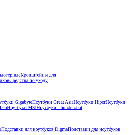
пьютерные
Кронштейны для
иков
Средства по уходу
утбуки Gigabyte
Ноутбуки Great Asia
Ноутбуки Hiper
Ноутбуки
ben
Ноутбуки MSI
Ноутбуки Thunderobot
r
Подставки для ноутбуков Digma
Подставки для ноутбуков