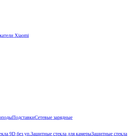
жатели Xiaomi
оподы
Подставки
Сетевые зарядные
кла 9D без уп.
Защитные стекла для камеры
Защитные стекла