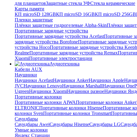
для планшетов
Защитные стекла УФ
Стекла керамические
Карты памяти
КП microSD 128GB
КП microSD 16GB
КП microSD 256GB
Пленки защитные
Плёнки защитные гидрогелевые Alpha-Skin
Плёнки защит
Портативные зарядные устройства
Портативные зарядные устройства Acefast
Портативные за
зарядные устройства Borofone
Портативные зарядные устр
устройства Hoco
Портативные зарядные устройства Keep
Realme
Портативные зарядные устройства Remax
Портатив
Xiaomi
Портативные электростанции
Аудиотехника
Кабели AUX
Наушники
Наушники Acefast
Наушники Anker
Наушники Apple
Науш
JVC
Наушники Lenovo
Наушники Marshall
Наушники OneP
Ugreen
Наушники Xiaomi
Наушники разное
Наушники Янд
Портативные колонки
Портативные колонки AIWA
Портативные колонки Anker
ELTRONIC
Портативные колонки Hisense
Портативные к
колонки Sven
Портативные колонки Tronsmart
Портативны
Саундбары
Саундбары Awei
Саундбары Hisense
Саундбары LG
Саундб
Умные колонки
Яндекс Станции