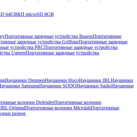
SD 64GB
КП microSD 8GB
ey
Портативные зарядные устройства Baseus
Портативные
тивные зарядные устройства Griffone
Портативные зарядные
дные устройства PRC
Портативные зарядные устройства
ства Ugreen
Портативные зарядные устройства
ng
Наушники Denmen
Наушники Hoco
Наушники JBL
Наушники
Наушники Samsung
Наушники SODO
Наушники Sudio
Наушники
тивные колонки Defender
Портативные колонки
BL Original
Портативные колонки Microlab
Портативные
онки разное