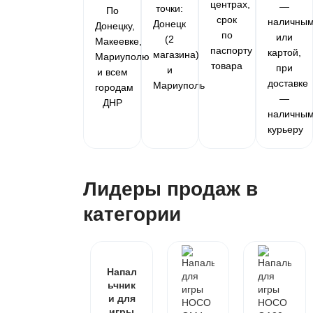
центрах,
—
точки:
По
срок
наличны
Донецк
Донецку,
по
или
(2
Макеевке,
паспорту
картой,
магазина)
Мариуполю
товара
при
и
и всем
доставке
Мариуполь
городам
—
ДНР
наличны
курьеру
Лидеры продаж в
категории
Напал
ьчник
и для
игры