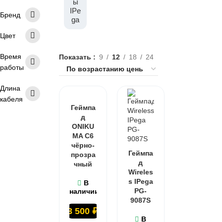
ы
IPe
Бренд
ga
Цвет
Время
Показать
9
12
18
24
работы
Длина
кабеля
Геймпа
д
ONIKU
MA C6
чёрно-
Геймпа
прозра
д
чный
Wireles
s IPega
В
PG-
наличии
9087S
3 500
₽
В