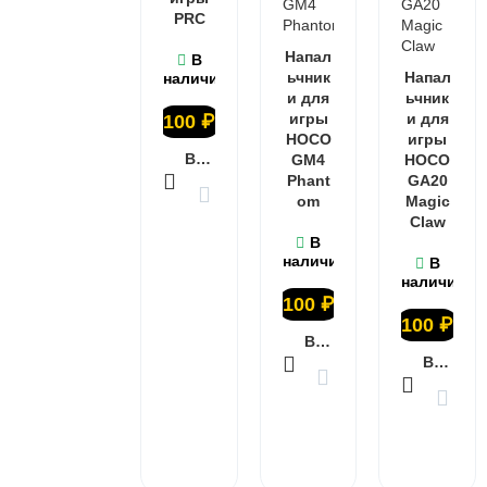
PRC
Напал
В
ьчник
Напал
наличии
и для
ьчник
игры
и для
100
₽
HOCO
игры
В КОРЗИНУ
GM4
HOCO
Phant
GA20
om
Magic
Claw
В
наличии
В
наличии
100
₽
100
₽
В КОРЗИНУ
В КОРЗИНУ