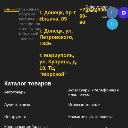
Оформление
Розничная
+7(949)800-
Обратная
заказа
г. Донецк, пр-т
продажа
90-
связь
Ильича, 89
мобильных
90
телефонов,
аксессуаров
г. Донецк, ул.
и бытовой
Петровского,
техники
134Б
г. Мариуполь,
ул. Куприна, д.
10, ТЦ
"Морской"
Каталог товаров
Аксессуары к телефонам и
Автотовары
планшетам
Аудиотехника
Игровые консоли
Инструмент
Климатическая техника
Кнопочные мобильные