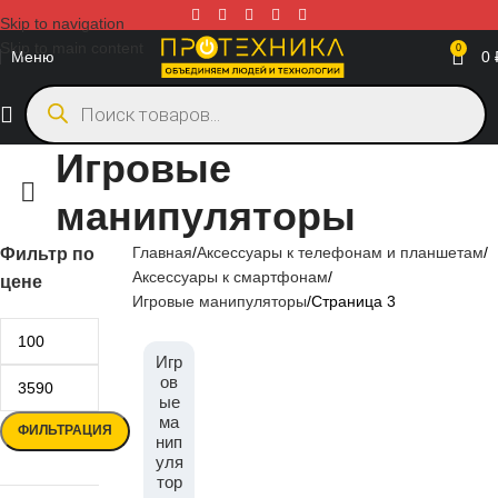
Skip to navigation
Skip to main content
0
Меню
0
Игровые
манипуляторы
Главная
Аксессуары к телефонам и планшетам
Фильтр по
Аксессуары к смартфонам
цене
Игровые манипуляторы
Страница 3
Игр
ов
ые
ма
ФИЛЬТРАЦИЯ
нип
уля
тор