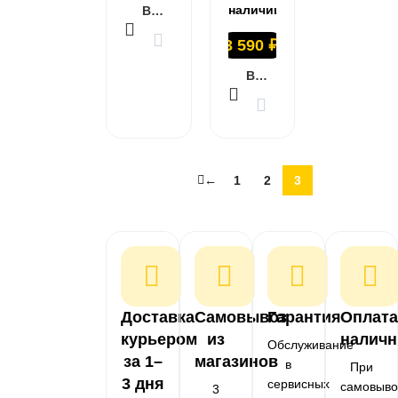
наличии
В КОРЗИНУ
3 590
₽
В КОРЗИНУ
←
1
2
3
Доставка
Самовывоз
Гарантия
Оплата
курьером
из
налич
Обслуживание
за 1–
магазинов
в
При
3 дня
сервисных
самовыво
3