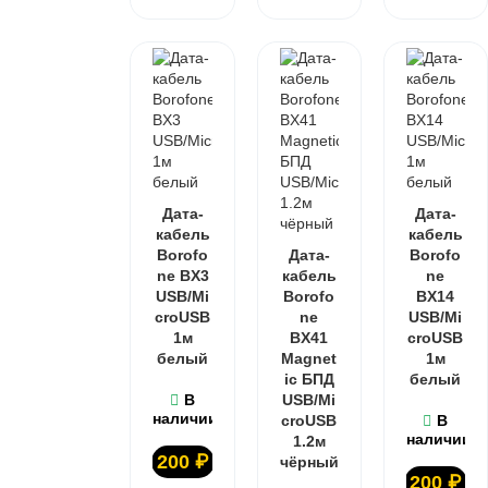
Дата-
Дата-
кабель
кабель
Borofo
Дата-
Borofo
ne BX3
кабель
ne
USB/Mi
Borofo
BX14
croUSB
ne
USB/Mi
1м
BX41
croUSB
белый
Magnet
1м
ic БПД
белый
В
USB/Mi
наличии
croUSB
В
наличии
1.2м
200
₽
чёрный
200
₽