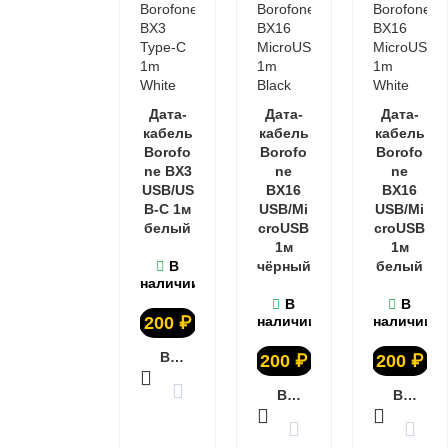
Дата-
Дата-
Дата-
кабель
кабель
кабель
Borofo
Borofo
Borofo
ne BX3
ne
ne
USB/US
BX16
BX16
B-C 1м
USB/Mi
USB/Mi
белый
croUSB
croUSB
1м
1м
В
чёрный
белый
наличии
В
В
200
₽
наличии
наличии
В КОРЗИНУ
200
₽
200
₽
В КОРЗИНУ
В КОРЗИНУ