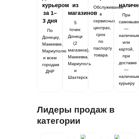
курьером
из
налич
Обслуживание
за 1–
магазинов
в
При
3 дня
сервисных
самовыво
5
центрах,
—
точек:
По
срок
наличны
Донецк
Донецку,
по
или
(2
Макеевке,
паспорту
картой,
магазина),
Мариуполю
товара
при
Макеевка,
и всем
доставке
Мариуполь
городам
—
и
ДНР
наличны
Шахтерск
курьеру
Лидеры продаж в
категории