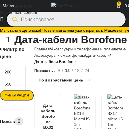
0
Меню
0
Skip to navigation
Skip to main content
Мы стали ещё ближе! Новые магазины уже открыты: г. Макеевка, ул.
Дата-кабели Borofone
Главная
Аксессуары к телефонам и планшетам
Фильтр по
Аксессуары к смартфонам
Дата-кабели
цене
Дата-кабели Borofone
Показать
9
12
18
24
ФИЛЬТРАЦИЯ
Дата-
кабель
Borofo
Назначение
ne
BX32