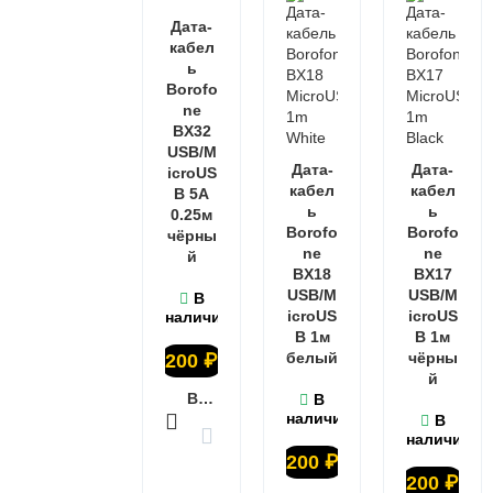
Дата-
кабел
ь
Borofo
ne
BX32
USB/M
Дата-
Дата-
icroUS
кабел
кабел
B 5A
ь
ь
0.25м
Borofo
Borofo
чёрны
ne
ne
й
BX18
BX17
USB/M
USB/M
В
icroUS
icroUS
наличии
B 1м
B 1м
белый
чёрны
200
₽
й
В КОРЗИНУ
В
наличии
В
наличии
200
₽
200
₽