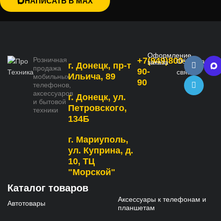
НАПИСАТЬ В MAX
Оформление
Розничная
+7(949)800-
Обратная
заказа
г. Донецк, пр-т
продажа
90-
связь
Ильича, 89
мобильных
90
телефонов,
аксессуаров
г. Донецк, ул.
и бытовой
Петровского,
техники
134Б
г. Мариуполь,
ул. Куприна, д.
10, ТЦ
"Морской"
Каталог товаров
Аксессуары к телефонам и
Автотовары
планшетам