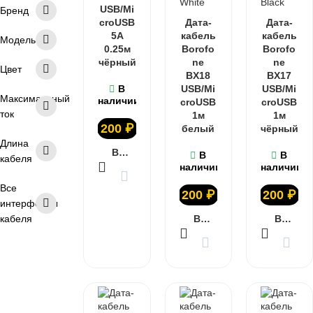
USB/Mi
Бренд
croUSB
Дата-
Дата-
5A
кабель
кабель
Модель
0.25м
Borofo
Borofo
чёрный
ne
ne
Цвет
BX18
BX17
В
USB/Mi
USB/Mi
Максимальный
наличии
croUSB
croUSB
ток
1м
1м
200
₽
белый
чёрный
Длина
В КОРЗИНУ
В
В
кабеля
наличии
наличии
Все
200
₽
200
₽
интерфейсы
кабеля
В КОРЗИНУ
В КОРЗИНУ