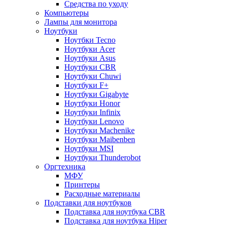
Средства по уходу
Компьютеры
Лампы для монитора
Ноутбуки
Ноутбки Tecno
Ноутбуки Acer
Ноутбуки Asus
Ноутбуки CBR
Ноутбуки Chuwi
Ноутбуки F+
Ноутбуки Gigabyte
Ноутбуки Honor
Ноутбуки Infinix
Ноутбуки Lenovo
Ноутбуки Machenike
Ноутбуки Maibenben
Ноутбуки MSI
Ноутбуки Thunderobot
Оргтехника
МФУ
Принтеры
Расходные материалы
Подставки для ноутбуков
Подставка для ноутбука CBR
Подставка для ноутбука Hiper