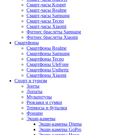
Смарт-часы Kospet
Смарт-часы Realme
Смарт-часы Samsung
Смарт-часы Tecno
Смарт-часы Xiaomi
Фитнес браслеты Samsung
Фитнес браслеты Xiaomi
Смартфоны
Смартфоны Realme
Смартфоны Samsung
Смартфоны Tecno
Смартфоны UleFone
Смартфоны Unihertz
Смартфоны Xiaomi
Спорт и туризм
Зонты
Лопаты
Мультитулы
Рюкзаки и сумки
Термосы и бутылки
Фонари
Экшн-камеры
Экшн-камеры Digma
Экшн-камеры GoPro
Экшн-камеры Hoco