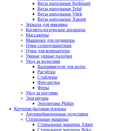
Весы напольные Redmond
Весы напольные Tefal
Весы напольные Vitek
Весы напольные Xiaomi
Зеркала для макияжа
Косметологические аппараты
Массажёры
Машинки для педикюра
Очки cолнцезащитные
Очки для компьютера
Умные ушные палочки
Уход за волосами
Выпрямители для волос
Расчёски
Стайлеры
Фен-щетки
Фены
Уход за ногтями
Эпиляторы
Эпиляторы Philips
Крупная бытовая техника
Антивибрационные подставки
Стиральные машины
Стиральные машины Atlant
Стиральные машины Beko