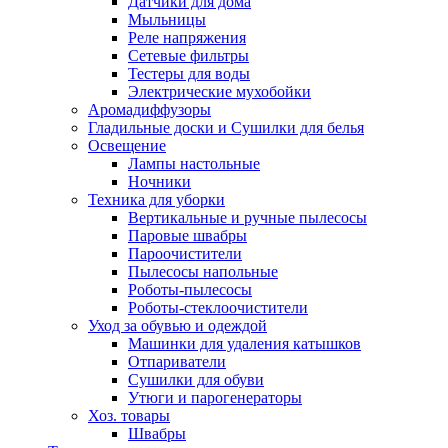
Датчики для дома
Мыльницы
Реле напряжения
Сетевые фильтры
Тестеры для воды
Электрические мухобойки
Аромадиффузоры
Гладильные доски и Сушилки для белья
Освещение
Лампы настольные
Ночники
Техника для уборки
Вертикальные и ручные пылесосы
Паровые швабры
Пароочистители
Пылесосы напольные
Роботы-пылесосы
Роботы-стеклоочистители
Уход за обувью и одеждой
Машинки для удаления катышков
Отпариватели
Сушилки для обуви
Утюги и парогенераторы
Хоз. товары
Швабры