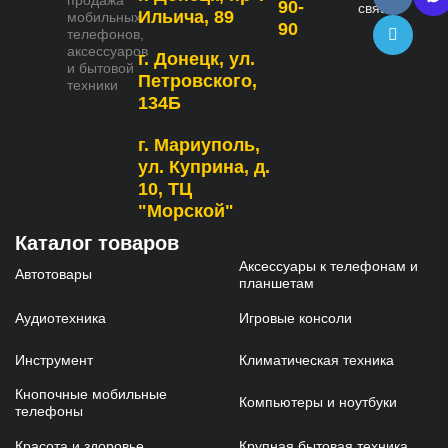
продажа
90-
связь
Ильича, 89
мобильных
90
телефонов,
аксессуаров
г. Донецк, ул.
и бытовой
Петровского,
техники
134Б
г. Мариуполь,
ул. Куприна, д.
10, ТЦ
"Морской"
Каталог товаров
Аксессуары к телефонам и
Автотовары
планшетам
Аудиотехника
Игровые консоли
Инструмент
Климатическая техника
Кнопочные мобильные
Компьютеры и ноутбуки
телефоны
Красота и здоровье
Крупная бытовая техника