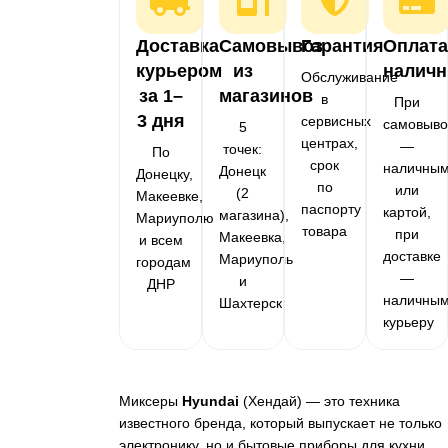
Доставка
Самовывоз
Гарантия
Оплата
курьером
из
налич
Обслуживание
за 1–
магазинов
в
При
3 дня
сервисных
самовыво
5
центрах,
—
точек:
По
срок
наличны
Донецк
Донецку,
по
или
(2
Макеевке,
паспорту
картой,
магазина),
Мариуполю
товара
при
Макеевка,
и всем
доставке
Мариуполь
городам
—
и
ДНР
наличны
Шахтерск
курьеру
Миксеры
Hyundai
(Хендай) — это техника
известного бренда, который выпускает не только
электронику, но и бытовые приборы для кухни.