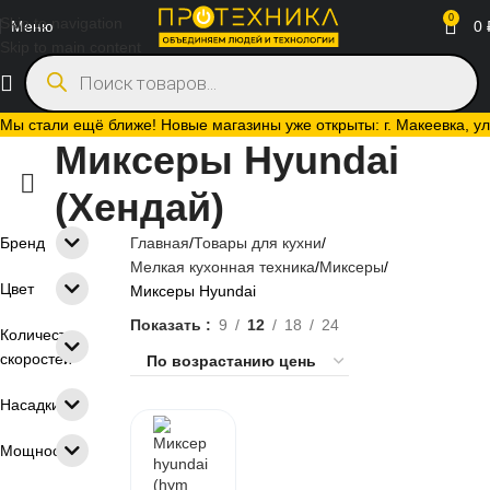
0
Skip to navigation
Меню
0
Skip to main content
Мы стали ещё ближе! Новые магазины уже открыты: г. Макеевка, ул.
Миксеры Hyundai
(Хендай)
Бренд
Главная
Товары для кухни
Мелкая кухонная техника
Миксеры
Цвет
Миксеры Hyundai
Показать
9
12
18
24
Количество
скоростей
Насадки
Мощность