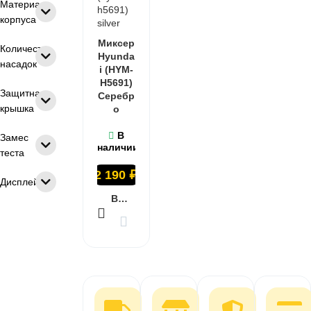
Материал
корпуса
Миксер
Количество
Hyunda
насадок
i (HYM-
H5691)
Защитная
Серебр
крышка
о
В
Замес
наличии
теста
2 190
₽
Дисплей
В КОРЗИНУ