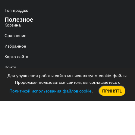
Топ продаж
Полезное
Корзина
Сравнение
Избранное
Карта сайта
Войти
Для улучшения работы сайта мы используем cookie-файлы.
Реквизиты
Продолжая пользоваться сайтом, вы соглашаетесь с
ИП Червяков Александр Олегович
ИНН: 930200056734
Политикой использования файлов cookie
.
ПРИНЯТЬ
ОГРНИП: 323930100066270
Гарантия и возврат
Согласие на обработку персональных данных
Публичная оферта
Пользовательское соглашение