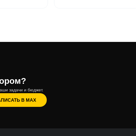
бором?
аши задачи и бюджет.
АПИСАТЬ В MAX