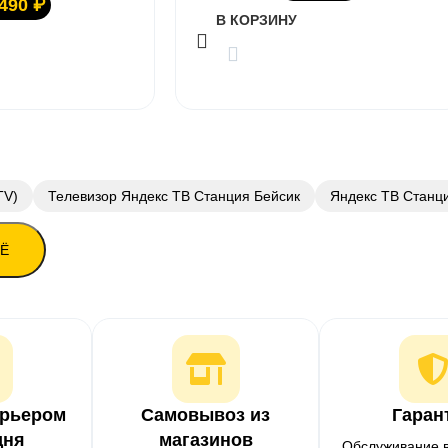
 490
₽
В КОРЗИНУ
TV)
Телевизор Яндекс ТВ Станция Бейсик
Яндекс ТВ Станц
ЩЁ
урьером
Самовывоз из
Гаран
дня
магазинов
Обслуживание 