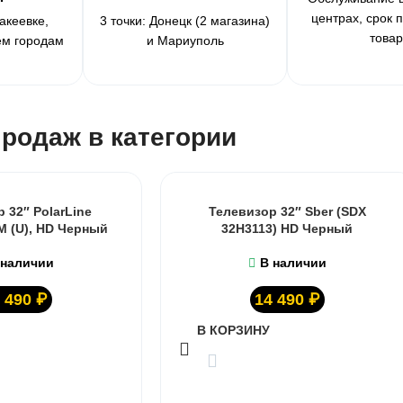
центрах, срок 
акеевке,
3 точки: Донецк (2 магазина)
това
ем городам
и Мариуполь
родаж в категории
 32″ PolarLine
Телевизор 32″ Sber (SDX
M (U), HD Черный
32H3113) HD Черный
 наличии
В наличии
 490
₽
14 490
₽
В КОРЗИНУ