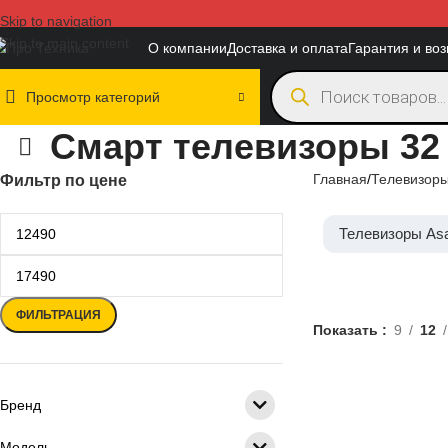
Skip to navigation
Skip to main content
О компании
Доставка и оплата
Гарантия и воз
Просмотр категорий
Смарт телевизоры 32
Главная
Телевизоры
Фильтр по цене
Телевизоры As
ФИЛЬТРАЦИЯ
Показать
9
12
24 дюйма
Бренд
LED
QLED
Модель