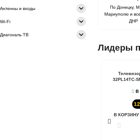
По Донецку, М
Антенны и входы
Мариуполю и вс
ДНР
Wi-Fi
Диагональ ТВ
Лидеры п
Телевизор
32PL14TC-S
В
12
В КОРЗИНУ