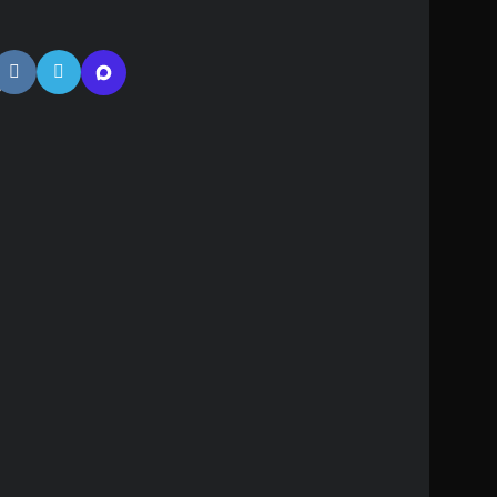
тная
ь