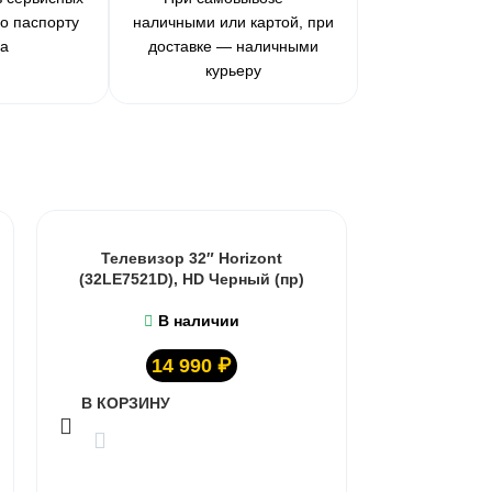
по паспорту
наличными или картой, при
ра
доставке — наличными
курьеру
Телевизор 32″ Horizont
(32LE7521D), HD Черный (пр)
Телевизор 
2025 (L32M
В наличии
14 990
₽
В КОРЗИНУ
В КОРЗИ