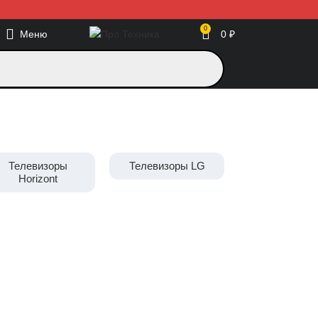
0
Меню
0
₽
Телевизоры
Телевизоры LG
Телевизо
Horizont
Polarline
5 дюймов
4K UHD
Full HD