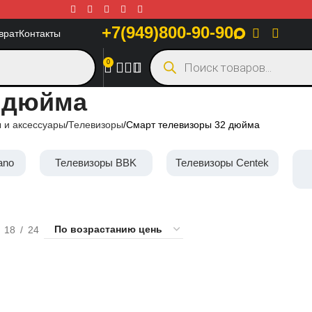
+7(949)800-90-90
врат
Контакты
0
 дюйма
 и аксессуары
Телевизоры
Смарт телевизоры 32 дюйма
ano
Телевизоры BBK
Телевизоры Centek
18
24
50 дюймов
32 дюйма
43 дюйма
55 дюймов
6
VA матрица
Direct LED
Edge LED
60 Гц