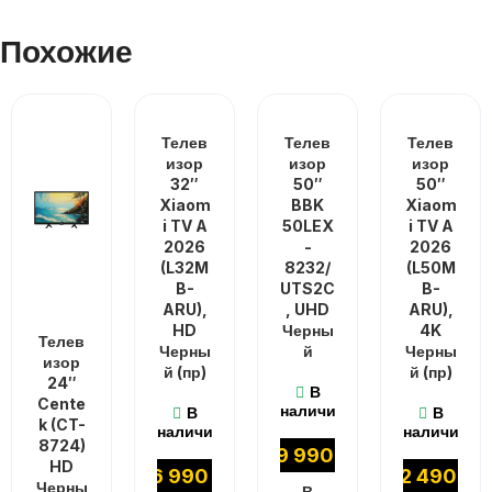
Похожие
Телев
Телев
Телев
изор
изор
изор
32″
50″
50″
Xiaom
BBK
Xiaom
i TV A
50LEX
i TV A
2026
-
2026
(L32M
8232/
(L50M
B-
UTS2C
B-
ARU),
, UHD
ARU),
HD
Черны
4K
Телев
Черны
й
Черны
изор
й (пр)
й (пр)
24″
В
Cente
наличии
В
В
k (CT-
наличии
наличии
8724)
29 990
₽
HD
16 990
₽
32 490
₽
Черны
В КОРЗИНУ