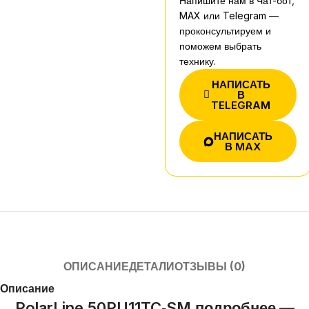
Напишите нам в Чат-бот,
MAX или Telegram —
проконсультируем и
поможем выбрать
технику.
НАПИСАТЬ
В
TELEGRAM
НАПИСАТЬ
В MAX
ОПИСАНИЕ
ДЕТАЛИ
ОТЗЫВЫ (0)
Описание
PolarLine 50PU11TC‑SM подробнее
—