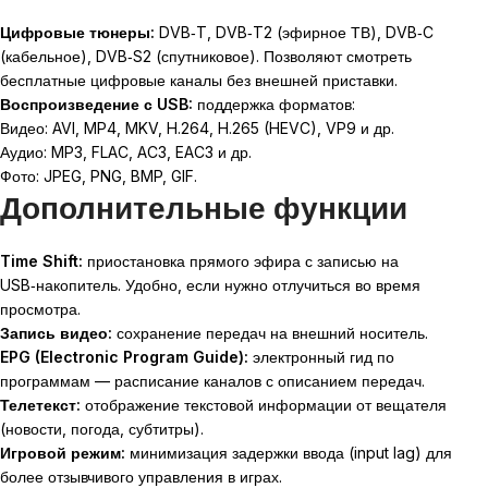
Цифровые тюнеры:
DVB‑T, DVB‑T2 (эфирное ТВ), DVB‑C
(кабельное), DVB‑S2 (спутниковое). Позволяют смотреть
бесплатные цифровые каналы без внешней приставки.
Воспроизведение с USB:
поддержка форматов:
Видео: AVI, MP4, MKV, H.264, H.265 (HEVC), VP9 и др.
Аудио: MP3, FLAC, AC3, EAC3 и др.
Фото: JPEG, PNG, BMP, GIF.
Дополнительные функции
Time Shift:
приостановка прямого эфира с записью на
USB‑накопитель. Удобно, если нужно отлучиться во время
просмотра.
Запись видео:
сохранение передач на внешний носитель.
EPG (Electronic Program Guide):
электронный гид по
программам — расписание каналов с описанием передач.
Телетекст:
отображение текстовой информации от вещателя
(новости, погода, субтитры).
Игровой режим:
минимизация задержки ввода (input lag) для
более отзывчивого управления в играх.