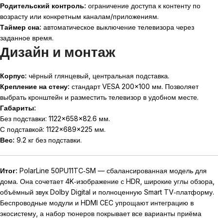
Родительский контроль:
ограничение доступа к контенту по
возрасту или конкретным каналам/приложениям.
Таймер сна:
автоматическое выключение телевизора через
заданное время.
Дизайн и монтаж
Корпус:
чёрный глянцевый, центральная подставка.
Крепление на стену:
стандарт VESA 200×100 мм. Позволяет
выбрать кронштейн и разместить телевизор в удобном месте.
Габариты:
Без подставки: 1122×658×82.6 мм.
С подставкой: 1122×689×225 мм.
Вес:
9.2 кг без подставки.
Итог:
PolarLine 50PU11TC‑SM — сбалансированная модель для
дома. Она сочетает 4K‑изображение с HDR, широкие углы обзора,
объёмный звук Dolby Digital и полноценную Smart TV‑платформу.
Беспроводные модули и HDMI CEC упрощают интеграцию в
экосистему, а набор тюнеров покрывает все варианты приёма