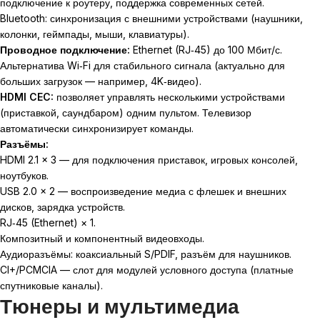
подключение к роутеру, поддержка современных сетей.
Bluetooth: синхронизация с внешними устройствами (наушники,
колонки, геймпады, мыши, клавиатуры).
Проводное подключение:
Ethernet (RJ‑45) до 100 Мбит/с.
Альтернатива Wi‑Fi для стабильного сигнала (актуально для
больших загрузок — например, 4K‑видео).
HDMI CEC:
позволяет управлять несколькими устройствами
(приставкой, саундбаром) одним пультом. Телевизор
автоматически синхронизирует команды.
Разъёмы:
HDMI 2.1 × 3 — для подключения приставок, игровых консолей,
ноутбуков.
USB 2.0 × 2 — воспроизведение медиа с флешек и внешних
дисков, зарядка устройств.
RJ‑45 (Ethernet) × 1.
Композитный и компонентный видеовходы.
Аудиоразъёмы: коаксиальный S/PDIF, разъём для наушников.
CI+/PCMCIA — слот для модулей условного доступа (платные
спутниковые каналы).
Тюнеры и мультимедиа