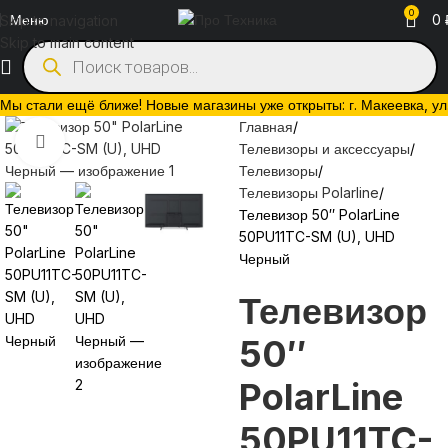
0
Меню
0
Skip to navigation
Skip to main content
Мы стали ещё ближе! Новые магазины уже открыты: г. Макеевка, ул. 
Главная
Нажмите, чтобы увеличить
Телевизоры и аксессуары
Телевизоры
Телевизоры Polarline
Телевизор 50″ PolarLine
50PU11TC-SM (U), UHD
Черный
Телевизор
50″
PolarLine
50PU11TC-