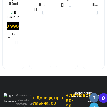
й (пр)
В КОРЗИНУ
В КОРЗИНУ
В
наличии
10 990
₽
В КОРЗИНУ
Оформление
+7(949)800-
Розничная
Обратная
заказа
г. Донецк, пр-т
продажа
90-
связь
Ильича, 89
мобильных
90