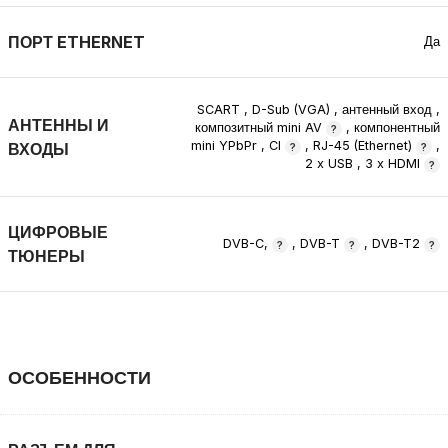
ПОРТ ETHERNET
Да
SCART
,
D-Sub (VGA)
,
антенный вход
,
АНТЕННЫ И
композитный mini AV
,
компонентный
mini YPbPr
,
CI
,
RJ-45 (Ethernet)
,
ВХОДЫ
2 x USB
,
3 x HDMI
ЦИФРОВЫЕ
DVB-C,
,
DVB-T
,
DVB-T2
ТЮНЕРЫ
ОСОБЕННОСТИ