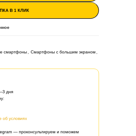
ПКА В 1 КЛИК
нное
ые смартфоны
,
Смартфоны с большим экраном
,
2–3 дня
у:
 об условиях
elegram — проконсультируем и поможем