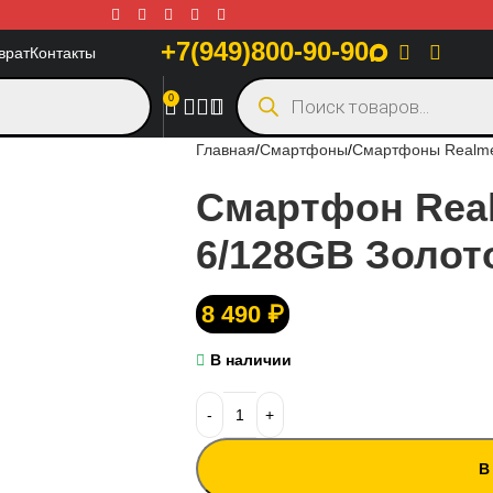
+7(949)800-90-90
врат
Контакты
0
Главная
Смартфоны
Смартфоны Realm
Смартфон Real
6/128GB Золот
8 490
₽
В наличии
В