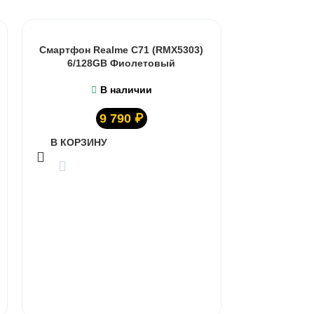
Смартфон Realme C71 (RMX5303)
6/128GB Фиолетовый
В наличии
9 790
₽
В КОРЗИНУ
Смартфон R
6/128
В КОРЗИ