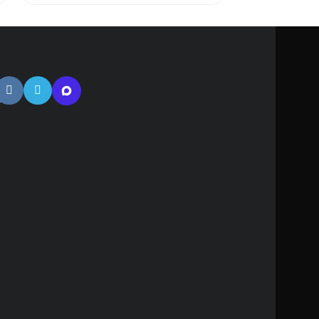
тная
ь