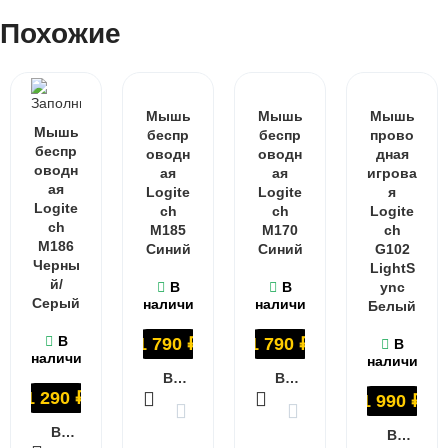
Похожие
Мышь
Мышь
Мышь
Мышь
беспр
беспр
прово
беспр
оводн
оводн
дная
оводн
ая
ая
игрова
ая
Logite
Logite
я
Logite
ch
ch
Logite
ch
M185
M170
ch
M186
Синий
Синий
G102
Черны
LightS
й/
В
В
ync
Серый
наличии
наличии
Белый
В
1 790
₽
1 790
₽
В
наличии
наличии
В КОРЗИНУ
В КОРЗИНУ
1 290
₽
1 990
₽
В КОРЗИНУ
В КОРЗИНУ