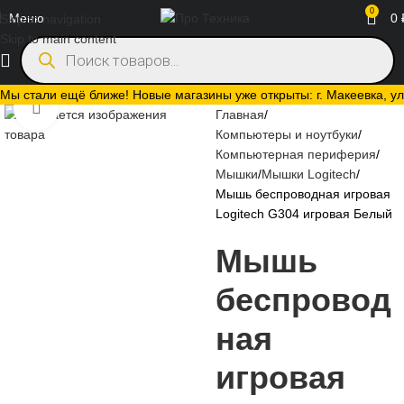
0
Меню
0
Skip to navigation
Skip to main content
Мы стали ещё ближе! Новые магазины уже открыты: г. Макеевка, ул.
Нажмите, чтобы увеличить
Главная
Компьютеры и ноутбуки
Компьютерная периферия
Мышки
Мышки Logitech
Мышь беспроводная игровая
Logitech G304 игровая Белый
Мышь
беспровод
ная
игровая