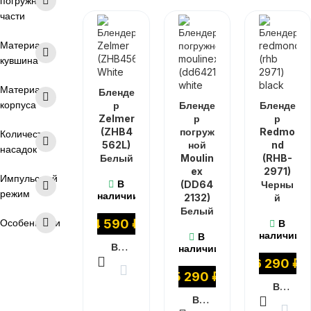
погружной
части
Материал
кувшина
Материал
Бленде
корпуса
р
Бленде
Бленде
Zelmer
р
р
(ZHB4
погруж
Redmo
Количество
562L)
ной
nd
насадок
Белый
Moulin
(RHB-
ex
2971)
Импульсный
В
(DD64
Черны
режим
наличии
2132)
й
Белый
Особенности
4 590
₽
В
наличии
В
В КОРЗИНУ
наличии
6 290
₽
5 290
₽
В КОРЗИНУ
В КОРЗИНУ