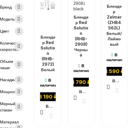
Бленде
Бренд
р
Бленде
Zelmer
Модель
р Red
(ZHB4
Solutio
562L)
Цвет
n
Белый/
Бленде
(RHB-
Лаймо
р Red
Количество
2908)
вый
Solutio
скоростей
Черны
n
В
й
(RHB-
наличии
Объем
2972)
В
чаши
Белый
наличии
4 590
₽
Насадки
В
В КОРЗИНУ
3 790
₽
наличии
Мощность
В КОРЗИНУ
3 190
₽
Мерный
В КОРЗИНУ
стакан
Материал