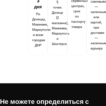
3
сервисных
самовыво
5
центрах,
дня
—
точек:
срок
наличны
Донецк
По
по
или
(2
Донецку,
паспорту
картой,
магазина),
Макеевке,
товара
при
Макеевка,
Мариуполю
доставке
Мариуполь
и всем
—
и
городам
наличны
Шахтерск
ДНР
курьеру
Не можете определиться с