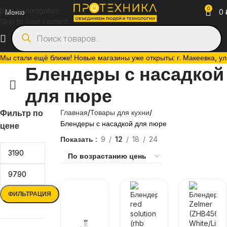
0
Skip to navigation
Меню
0
Skip to main content
Мы стали ещё ближе! Новые магазины уже открыты: г. Макеевка, ул. 
Блендеры с насадкой
для пюре
Фильтр по
Главная
Товары для кухни
Блендеры с насадкой для пюре
цене
Показать
9
12
18
24
ФИЛЬТРАЦИЯ