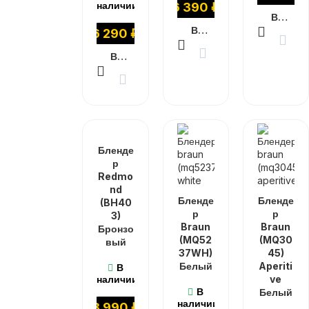
наличии
6 390
₽
В КОРЗИНУ
В КОРЗИНУ
6 290
₽
В КОРЗИНУ
Бленде
р
Redmo
nd
Бленде
Бленде
(BH40
р
р
3)
Braun
Braun
Бронзо
(MQ52
(MQ30
вый
37WH)
45)
Белый
Aperiti
В
наличии
ve
В
Белый
наличии
8 990
₽