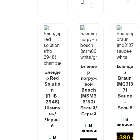
Бленде
Бленде
Бленде
р
р
р Red
погруж
Braun
Solutio
ной
(MQ313
n
Bosch
7)
(RHB-
(MSM6
Sauce
2948)
6150)
+
Шампа
Белый/
Белый
нь/
Серый
В
Черны
наличии
В
й
наличии
8 390
₽
В