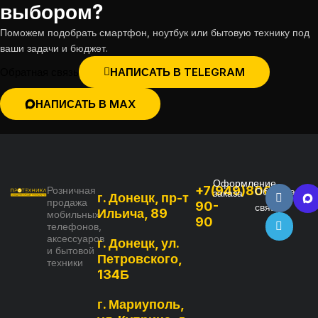
выбором?
Поможем подобрать смартфон, ноутбук или бытовую технику под
ваши задачи и бюджет.
Обратная связь
НАПИСАТЬ В TELEGRAM
НАПИСАТЬ В MAX
Оформление
+7(949)800-
Розничная
Обратная
заказа
г. Донецк, пр-т
продажа
90-
связь
Ильича, 89
мобильных
90
телефонов,
аксессуаров
г. Донецк, ул.
и бытовой
Петровского,
техники
134Б
г. Мариуполь,