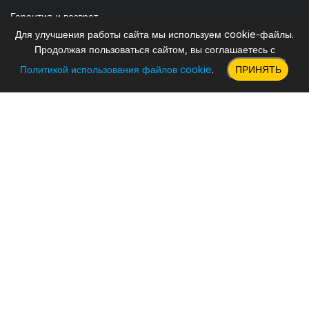
Гарантия и возврат
Для улучшения работы сайта мы используем cookie-файлы.
Контакты
Продолжая пользоваться сайтом, вы соглашаетесь с
Политикой использования файлов cookie
.
ПРИНЯТЬ
Акционные товары
Топ продаж
Полезное
Корзина
Сравнение
Избранное
Карта сайта
Войти
Реквизиты
ИП Червяков Александр Олегович
ИНН: 930200056734
ОГРНИП: 323930100066270