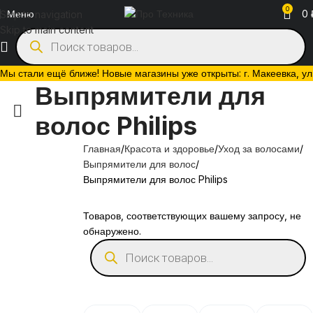
0
Меню
0
Skip to navigation
Skip to main content
Мы стали ещё ближе! Новые магазины уже открыты: г. Макеевка, ул. 
Выпрямители для
волос Philips
Главная
Красота и здоровье
Уход за волосами
Выпрямители для волос
Выпрямители для волос Philips
Товаров, соответствующих вашему запросу, не
обнаружено.