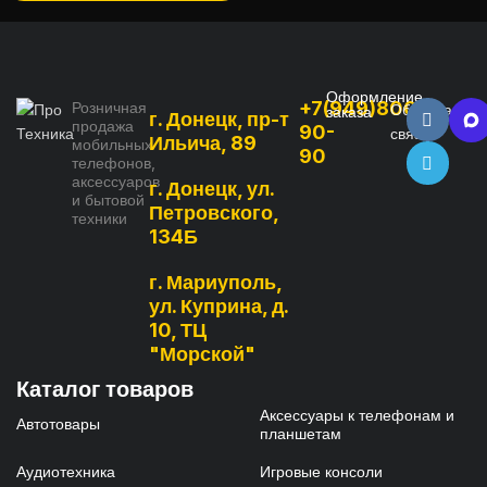
Оформление
+7(949)800-
Розничная
Обратная
заказа
г. Донецк, пр-т
продажа
90-
связь
Ильича, 89
мобильных
90
телефонов,
аксессуаров
г. Донецк, ул.
и бытовой
Петровского,
техники
134Б
г. Мариуполь,
ул. Куприна, д.
10, ТЦ
"Морской"
Каталог товаров
Аксессуары к телефонам и
Автотовары
планшетам
Аудиотехника
Игровые консоли