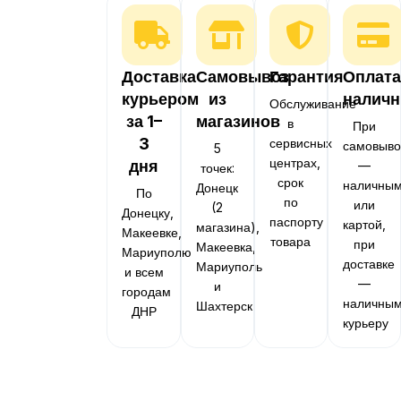
Доставка
Самовывоз
Гарантия
Оплата
курьером
из
налич
Обслуживание
за 1–
магазинов
в
При
3
сервисных
самовыво
5
центрах,
дня
—
точек:
срок
наличны
Донецк
По
по
или
(2
Донецку,
паспорту
картой,
магазина),
Макеевке,
товара
при
Макеевка,
Мариуполю
доставке
Мариуполь
и всем
—
и
городам
наличны
Шахтерск
ДНР
курьеру