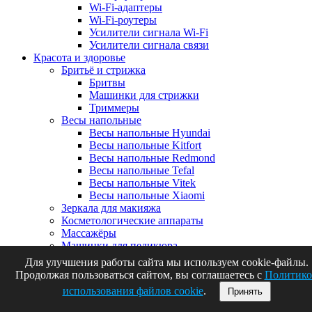
Wi-Fi-адаптеры
Wi-Fi-роутеры
Усилители сигнала Wi-Fi
Усилители сигнала связи
Красота и здоровье
Бритьё и стрижка
Бритвы
Машинки для стрижки
Триммеры
Весы напольные
Весы напольные Hyundai
Весы напольные Kitfort
Весы напольные Redmond
Весы напольные Tefal
Весы напольные Vitek
Весы напольные Xiaomi
Зеркала для макияжа
Косметологические аппараты
Массажёры
Машинки для педикюра
Очки cолнцезащитные
Для улучшения работы сайта мы используем cookie-файлы.
Очки для компьютера
Продолжая пользоваться сайтом, вы соглашаетесь с
Политико
Умные ушные палочки
использования файлов cookie
.
Принять
Уход за волосами
Выпрямители для волос