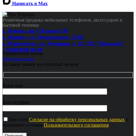
Написать в Max
Розничная продажа мобильных телефонов, аксессуаров и
бытовой техники
г. Донецк, пр-т Ильича, 89
г. Донецк, ул. Петровского, 134Б
г. Мариуполь, ул. Куприна, д. 10, ТЦ "Морской"
+7(949)800-90-90
Оформление заказа
Обратная связь
Оставьте заявку на обратный звонок
Ваше имя
Ваш телефон
Даю свое
Согласие на обработку персональных данных
и
принимаю условия
Пользовательского соглашения