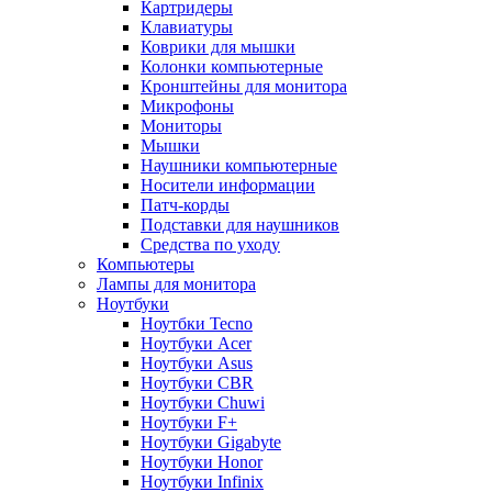
Картридеры
Клавиатуры
Коврики для мышки
Колонки компьютерные
Кронштейны для монитора
Микрофоны
Мониторы
Мышки
Наушники компьютерные
Носители информации
Патч-корды
Подставки для наушников
Средства по уходу
Компьютеры
Лампы для монитора
Ноутбуки
Ноутбки Tecno
Ноутбуки Acer
Ноутбуки Asus
Ноутбуки CBR
Ноутбуки Chuwi
Ноутбуки F+
Ноутбуки Gigabyte
Ноутбуки Honor
Ноутбуки Infinix