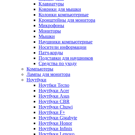
Клавиатуры
Коврики для мышки
Колонки компьютерные
Кронштейны для монитора
Микрофоны
Мониторы
Мышки
Наушники компьютерные
Носители информации
Патч-корды
Подставки для наушников
Средства по уходу
Компьютеры
Лампы для монитора
Ноутбуки
Ноутбки Tecno
Ноутбуки Acer
Ноутбуки Asus
Ноутбуки CBR
Ноутбуки Chuwi
Ноутбуки F+
Ноутбуки Gigabyte
Ноутбуки Honor
Ноутбуки Infinix
Ноутбуки Lenovo