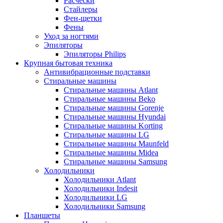
Расчёски
Стайлеры
Фен-щетки
Фены
Уход за ногтями
Эпиляторы
Эпиляторы Philips
Крупная бытовая техника
Антивибрационные подставки
Стиральные машины
Стиральные машины Atlant
Стиральные машины Beko
Стиральные машины Gorenje
Стиральные машины Hyundai
Стиральные машины Korting
Стиральные машины LG
Стиральные машины Maunfeld
Стиральные машины Midea
Стиральные машины Samsung
Холодильники
Холодильники Atlant
Холодильники Indesit
Холодильники LG
Холодильники Samsung
Планшеты