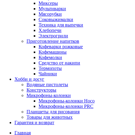
Миксеры
Мультиварки
Мясорубки
Соковыжималки
Техника для выпечки
Хлебопечи
Электрогрили
Приготовление напитков
Кофеварки рожковые
Кофемашины
Кофемолки
Средство от накипи
Термопоты
Чайники
Хобби и досуг
Водяные пистолеты
Конструкторы
Микрофоны-колонки
Микрофоны-колонки Hoco
Микрофоны-колонки PRC
Планшеты для рисования
Товары для животных
Гарантия и возврат
Главная