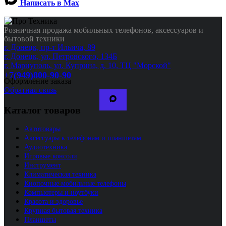
Написать в Max
Розничная продажа мобильных телефонов, аксессуаров и
бытовой техники
г. Донецк, пр-т Ильича, 89
г. Донецк, ул. Петровского, 134Б
г. Мариуполь, ул. Куприна, д. 10, ТЦ "Морской"
+7(949)800-90-90
Оформление заказа
Обратная связь
Каталог товаров
Автотовары
Аксессуары к телефонам и планшетам
Аудиотехника
Игровые консоли
Инструмент
Климатическая техника
Кнопочные мобильные телефоны
Компьютеры и ноутбуки
Красота и здоровье
Крупная бытовая техника
Планшеты