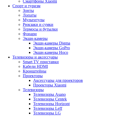
Смартфоны Xiaomi
Спорт и туризм
Зонты
Лопаты
Мультитулы
Рюкзаки и сумки
Термосы и бутылки
Фонари
Экшн-камеры
Экшн-камеры Digma
Экшн-камеры GoPro
Экшн-камеры Hoco
Телевизоры и аксессуары
Smart TV приставки
Кабели HDMI
Кронштейны
Проекторы
Аксессуары для проекторов
Проекторы Xiaomi
Телевизоры
Телевизоры Asano
Телевизоры Centek
Телевизоры Horizont
Телевизоры Leff
Телевизоры LG