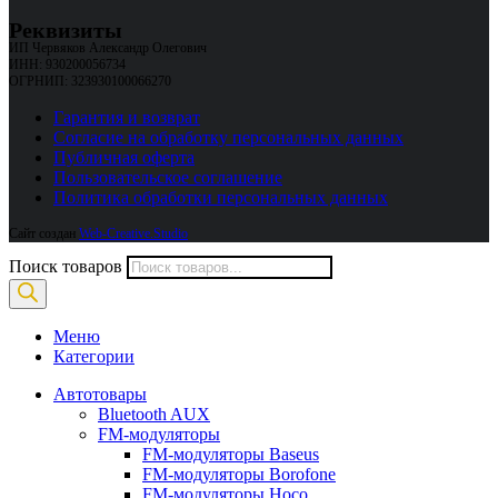
Реквизиты
ИП Червяков Александр Олегович
ИНН: 930200056734
ОГРНИП: 323930100066270
Гарантия и возврат
Согласие на обработку персональных данных
Публичная оферта
Пользовательское соглашение
Политика обработки персональных данных
Сайт создан
Web-Creative.Studio
Поиск товаров
Меню
Категории
Автотовары
Bluetooth AUX
FM-модуляторы
FM-модуляторы Baseus
FM-модуляторы Borofone
FM-модуляторы Hoco