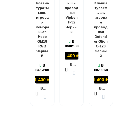
Клавиа
ышь
Клавиа
тура+м
провод
тура+м
ышь
ная
ышь
игрова
Vipben
игрова
я
F-92
я
мембра
Черны
провод
нная
й
ная
Hoco
Defend
GM18
В
er Glion
наличии
RGB
C-123
Черны
Черны
1 400
₽
й
й
В КОРЗИНУ
В
В
наличии
наличии
1 400
₽
1 490
₽
В КОРЗИНУ
В КОРЗИНУ