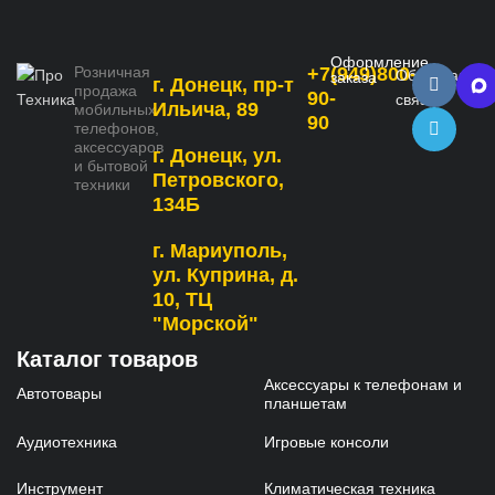
Оформление
Розничная
+7(949)800-
Обратная
заказа
г. Донецк, пр-т
продажа
90-
связь
Ильича, 89
мобильных
90
телефонов,
аксессуаров
г. Донецк, ул.
и бытовой
Петровского,
техники
134Б
г. Мариуполь,
ул. Куприна, д.
10, ТЦ
"Морской"
Каталог товаров
Аксессуары к телефонам и
Автотовары
планшетам
Аудиотехника
Игровые консоли
Инструмент
Климатическая техника