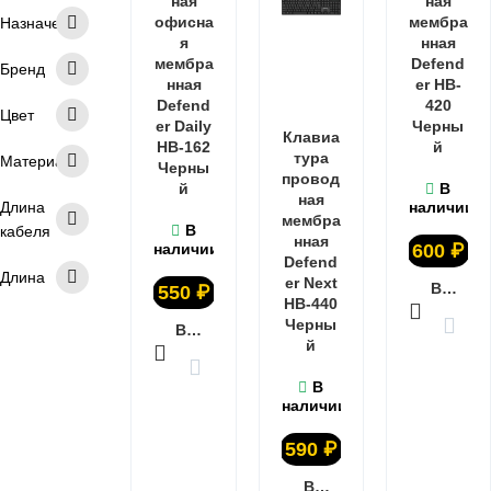
ная
ная
офисна
мембра
Назначение
я
нная
мембра
Defend
Бренд
нная
er HB-
Defend
420
Цвет
er Daily
Черны
Клавиа
HB-162
й
тура
Материал
Черны
провод
й
В
ная
Длина
наличии
мембра
В
кабеля
нная
наличии
600
₽
Defend
Длина
er Next
В КОРЗИНУ
550
₽
HB-440
Черны
В КОРЗИНУ
й
В
наличии
590
₽
В КОРЗИНУ