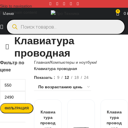
Skip to navigation
0
Skip to main content
Меню
0
Клавиатура
проводная
Главная
Компьютеры и ноутбуки
Фильтр по
Клавиатура проводная
цене
Показать
9
12
18
24
ФИЛЬТРАЦИЯ
Клавиа
Клавиа
тура
тура
провод
провод