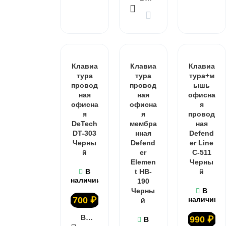
Клавиа
Клавиа
Клавиа
тура
тура
тура+м
провод
провод
ышь
ная
ная
офисна
офисна
офисна
я
я
я
провод
DeTech
мембра
ная
DT-303
нная
Defend
Черны
Defend
er Line
й
er
C-511
Elemen
Черны
В
t HB-
й
наличии
190
Черны
В
700
₽
наличии
й
В КОРЗИНУ
990
₽
В