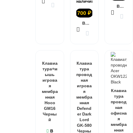
наличии
В КОРЗИНУ
700
₽
В КОРЗИНУ
Клавиа
Клавиа
тура+м
тура
ышь
провод
игрова
ная
я
игрова
Клавиа
мембра
я
тура
нная
мембра
провод
Hoco
нная
ная
GM16
Defend
офисна
Черны
er Dark
я
й
Lord
мембра
GK-580
нная
В
Черны