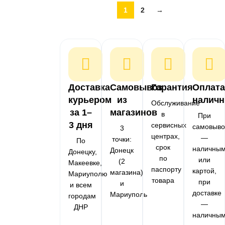
1
2
→
Доставка
Самовывоз
Гарантия
Оплата
курьером
из
налич
Обслуживание
за 1–
магазинов
в
При
3 дня
сервисных
самовыво
3
центрах,
—
точки:
По
срок
наличны
Донецк
Донецку,
по
или
(2
Макеевке,
паспорту
картой,
магазина)
Мариуполю
товара
при
и
и всем
доставке
Мариуполь
городам
—
ДНР
наличны