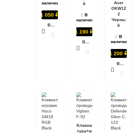
Acer
наличии
й
OKW12
2
1 050
₽
В
Черны
наличии
В КОРЗИНУ
й
1 190
₽
В
наличии
В КОРЗИНУ
1 200
₽
В КОРЗИНУ
Клавиа
тура+м