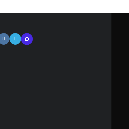
тная
ь