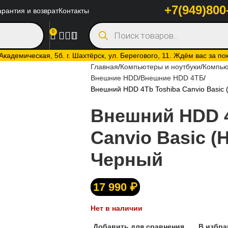
+7(949)800
арантия и возврат
Контакты
0
кадемическая, 5б. г. Шахтёрск, ул. Берегового, 11. Ждём вас за по
Главная
Компьютеры и ноутбуки
Компью
Внешние HDD
Внешние HDD 4ТБ
Внешний HDD 4Tb Toshiba Canvio Basi
Внешний HDD 4
Canvio Basic 
Черный
17 990
₽
Нет в наличии
Добавить для сравнения
В избра