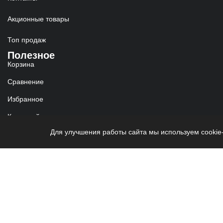
Акционные товары
Топ продаж
Полезное
Корзина
Сравнение
Избранное
Карта сайта
Для улучшения работы сайта мы используем cookie
Войти
Реквизиты
ИП Червяков Александр Олегович
ИНН: 930200056734
ОГРНИП: 323930100066270
Гарантия и возврат
Согласие на обработку персональ