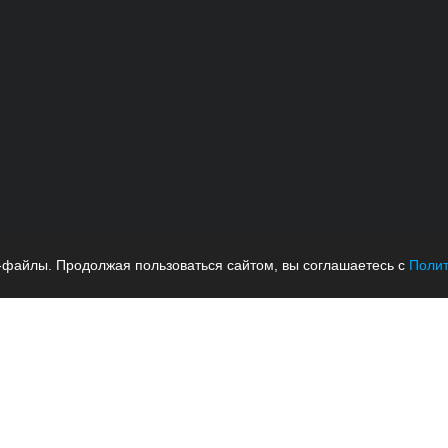
-файлы. Продолжая пользоваться сайтом, вы соглашаетесь с
Полит
ных данных
Публичная оферта
Пользовательское соглашение
Политик
Сайт создан
Web-Creative.Studio