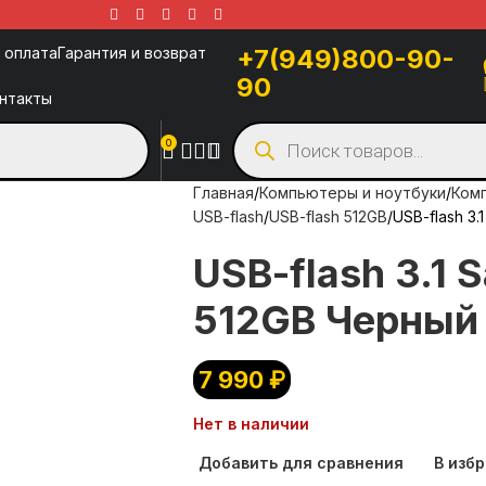
 оплата
Гарантия и возврат
+7(949)800-90-
90
нтакты
0
Главная
Компьютеры и ноутбуки
Ком
USB-flash
USB-flash 512GB
USB-flash 3.
USB-flash 3.1 S
512GB Черный
7 990
₽
Нет в наличии
Добавить для сравнения
В изб