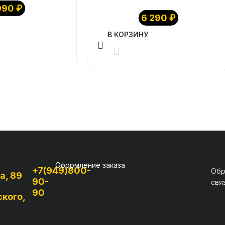
990
₽
6 290
₽
В КОРЗИНУ
Оформление заказа
+7(949)800-
Обр
а, 89
90-
свя
90
ского,