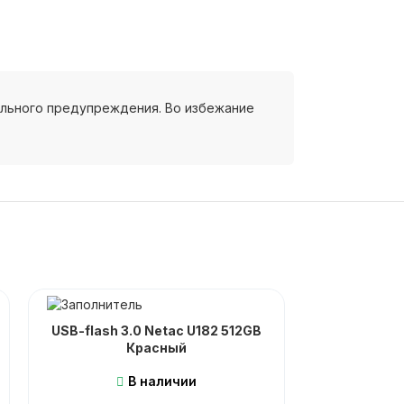
ельного предупреждения. Во избежание
USB-flash 3.0 Netac U182 512GB
USB-flash
Красный
Traveler E
Ф
В наличии