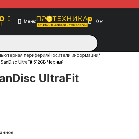
0
Меню
0
₽
пьютерная периферия
Носители информации
1 SanDisc UltraFit 512GB Черный
anDisc UltraFit
ранное