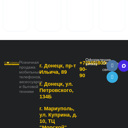
Оформление
Розничная
+7(949)800-
Обратная
заказа
г. Донецк, пр-т
продажа
90-
связь
Ильича, 89
мобильных
90
телефонов,
аксессуаров
г. Донецк, ул.
и бытовой
Петровского,
техники
134Б
г. Мариуполь,
ул. Куприна, д.
10, ТЦ
"Морской"