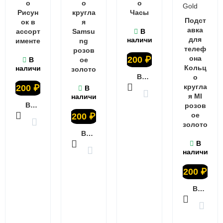
о
о
о
Рисун
кругла
Часы
Подст
ок в
я
авка
ассорт
Samsu
В
для
наличии
именте
ng
телеф
розов
она
200
₽
В
ое
Кольц
наличии
золото
В КОРЗИНУ
о
кругла
200
₽
В
я MI
наличии
В КОРЗИНУ
розов
ое
200
₽
золото
В КОРЗИНУ
В
наличии
200
₽
В КОРЗИНУ